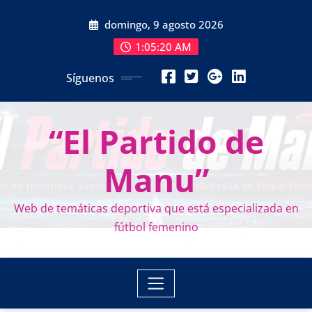
Saltar
domingo, 9 agosto 2026
al
contenido
1:05:21 AM
Síguenos
“El Partido de
Manu”
Web de temáticas deportiva que está especializada en
fútbol femenino