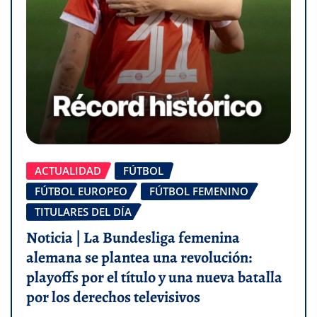
ACTUALIDAD
FÚTBOL
FÚTBOL EUROPEO
FÚTBOL FEMENINO
TITULARES DEL DÍA
Noticia | La Bundesliga femenina
alemana se plantea una revolución:
playoffs por el título y una nueva batalla
por los derechos televisivos