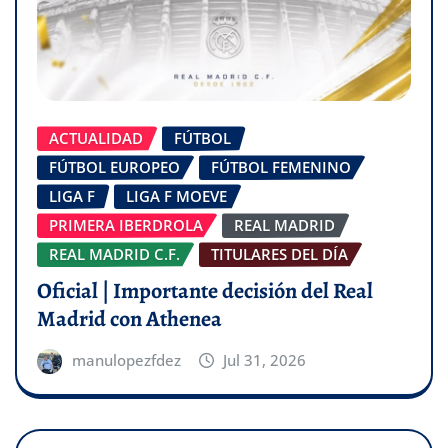
ACTUALIDAD
FÚTBOL
FÚTBOL EUROPEO
FÚTBOL FEMENINO
LIGA F
LIGA F MOEVE
PRIMERA IBERDROLA
REAL MADRID
REAL MADRID C.F.
TITULARES DEL DÍA
Oficial | Importante decisión del Real
Madrid con Athenea
manulopezfdez
Jul 31, 2026