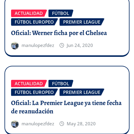
ACTUALIDAD
FÚTBOL
FÚTBOL EUROPEO
PREMIER LEAGUE
Oficial: Werner ficha por el Chelsea
manulopezfdez
Jun 24, 2020
ACTUALIDAD
FÚTBOL
FÚTBOL EUROPEO
PREMIER LEAGUE
Oficial: La Premier League ya tiene fecha
de reanudación
manulopezfdez
May 28, 2020