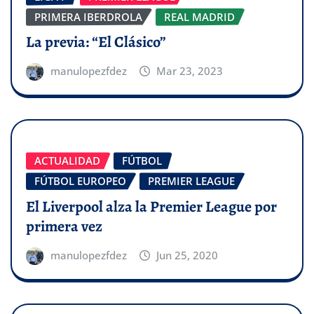
PRIMERA IBERDROLA
REAL MADRID
La previa: “El Clásico”
manulopezfdez
Mar 23, 2023
ACTUALIDAD
FÚTBOL
FÚTBOL EUROPEO
PREMIER LEAGUE
El Liverpool alza la Premier League por
primera vez
manulopezfdez
Jun 25, 2020