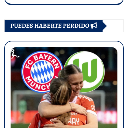
PUEDES HABERTE PERDIDO