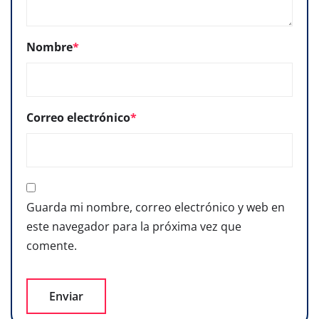
Nombre
*
Correo electrónico
*
Guarda mi nombre, correo electrónico y web en
este navegador para la próxima vez que
comente.