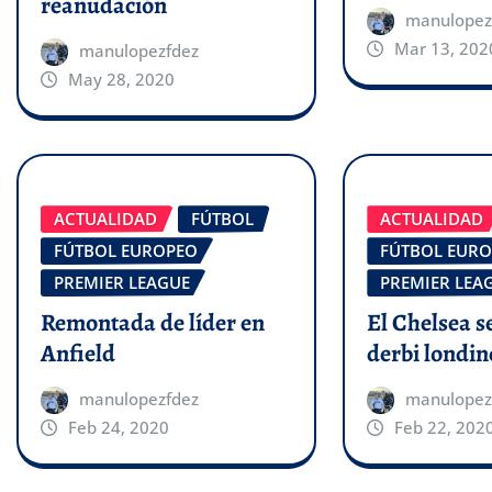
reanudación
manulopez
Mar 13, 202
manulopezfdez
May 28, 2020
ACTUALIDAD
FÚTBOL
ACTUALIDAD
FÚTBOL EUROPEO
FÚTBOL EUR
PREMIER LEAGUE
PREMIER LEA
Remontada de líder en
El Chelsea se
Anfield
derbi londi
manulopezfdez
manulopez
Feb 24, 2020
Feb 22, 202