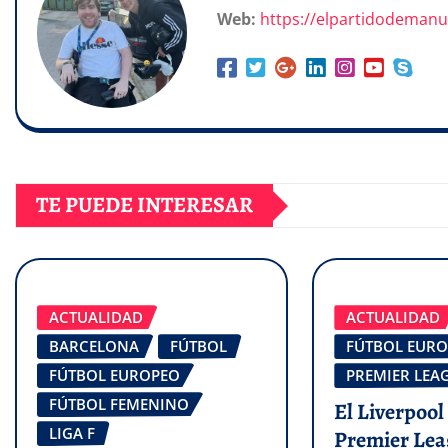
Web:
https://elpartidodeman
TE PUEDE INTERESAR
ACTUALIDAD
ACTUALIDAD
BARCELONA
FÚTBOL
FÚTBOL EUR
FÚTBOL EUROPEO
PREMIER LEA
FÚTBOL FEMENINO
El Liverpool 
LIGA F
Premier Lea