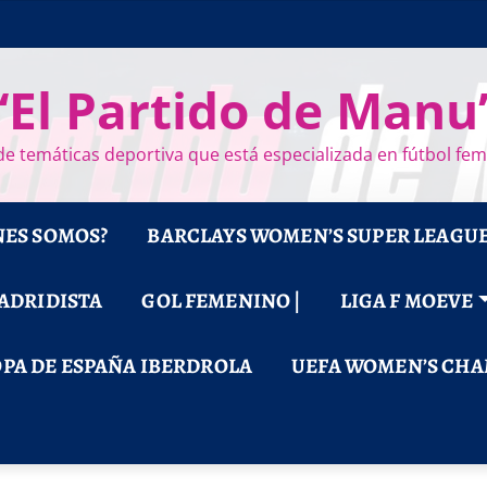
“El Partido de Manu
e temáticas deportiva que está especializada en fútbol fe
NES SOMOS?
BARCLAYS WOMEN’S SUPER LEAGU
MADRIDISTA
GOL FEMENINO |
LIGA F MOEVE
PA DE ESPAÑA IBERDROLA
UEFA WOMEN’S CHA