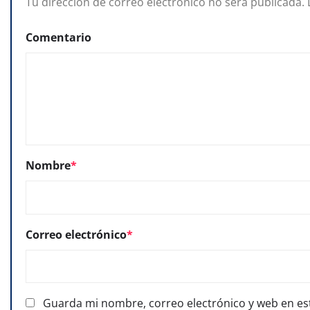
Tu dirección de correo electrónico no será publicada.
Comentario
Nombre
*
Correo electrónico
*
Guarda mi nombre, correo electrónico y web en es