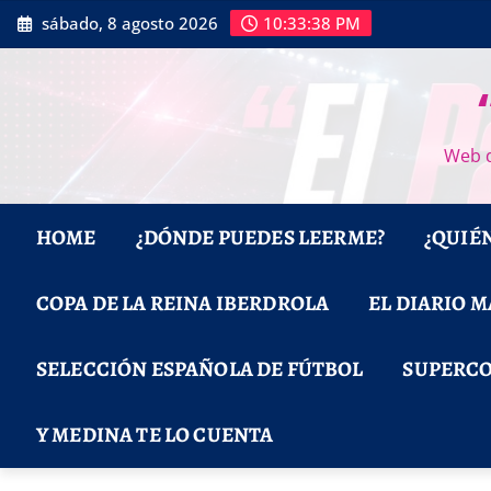
Saltar
sábado, 8 agosto 2026
10:33:39 PM
al
contenido
Web d
HOME
¿DÓNDE PUEDES LEERME?
¿QUIÉ
COPA DE LA REINA IBERDROLA
EL DIARIO 
SELECCIÓN ESPAÑOLA DE FÚTBOL
SUPERCO
Y MEDINA TE LO CUENTA