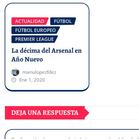
ACTUALIDAD
FÚTBOL
FÚTBOL EUROPEO
PREMIER LEAGUE
La décima del Arsenal en
Año Nuevo
manulopezfdez
Ene 1, 2020
DEJA UNA RESPUESTA