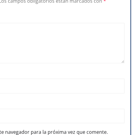
Los campos obligatorios están marcados con
*
te navegador para la próxima vez que comente.