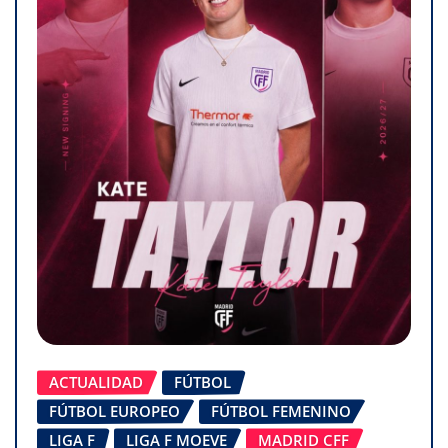
ACTUALIDAD
FÚTBOL
FÚTBOL EUROPEO
FÚTBOL FEMENINO
LIGA F
LIGA F MOEVE
MADRID CFF