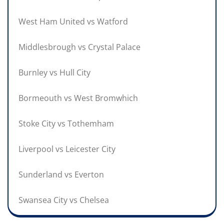
West Ham United vs Watford
Middlesbrough vs Crystal Palace
Burnley vs Hull City
Bormeouth vs West Bromwhich
Stoke City vs Tothemham
Liverpool vs Leicester City
Sunderland vs Everton
Swansea City vs Chelsea