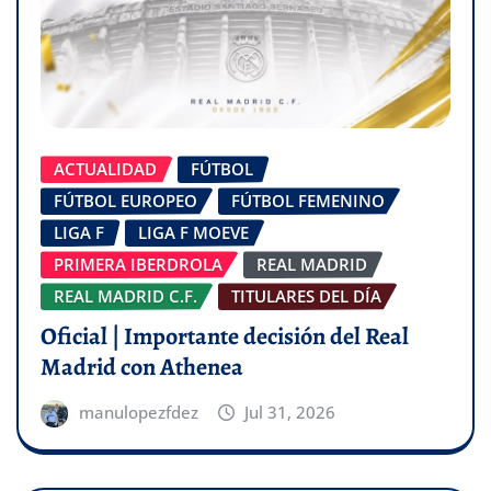
ACTUALIDAD
FÚTBOL
FÚTBOL EUROPEO
FÚTBOL FEMENINO
LIGA F
LIGA F MOEVE
PRIMERA IBERDROLA
REAL MADRID
REAL MADRID C.F.
TITULARES DEL DÍA
Oficial | Importante decisión del Real
Madrid con Athenea
manulopezfdez
Jul 31, 2026