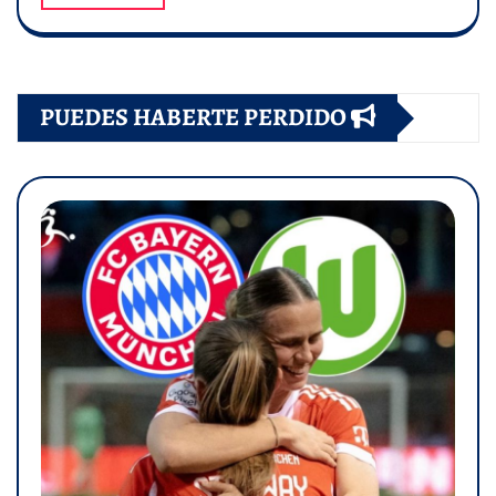
PUEDES HABERTE PERDIDO