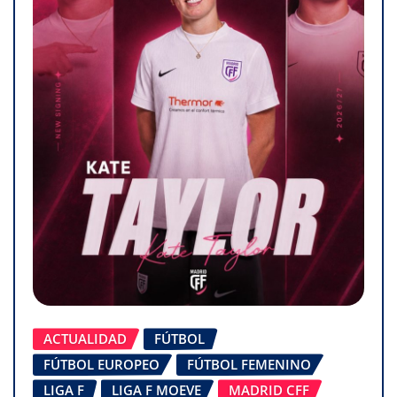
ACTUALIDAD
FÚTBOL
FÚTBOL EUROPEO
FÚTBOL FEMENINO
LIGA F
LIGA F MOEVE
MADRID CFF