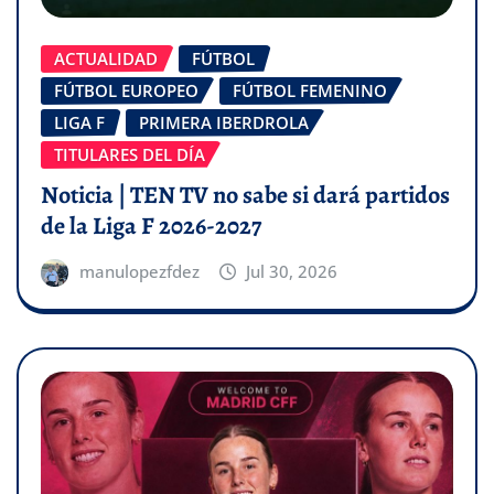
ACTUALIDAD
FÚTBOL
FÚTBOL EUROPEO
FÚTBOL FEMENINO
LIGA F
PRIMERA IBERDROLA
TITULARES DEL DÍA
Noticia | TEN TV no sabe si dará partidos
de la Liga F 2026-2027
manulopezfdez
Jul 30, 2026