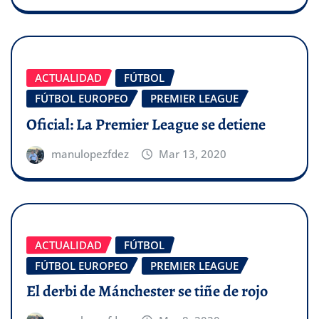
ACTUALIDAD
FÚTBOL
FÚTBOL EUROPEO
PREMIER LEAGUE
Oficial: La Premier League se detiene
manulopezfdez
Mar 13, 2020
ACTUALIDAD
FÚTBOL
FÚTBOL EUROPEO
PREMIER LEAGUE
El derbi de Mánchester se tiñe de rojo