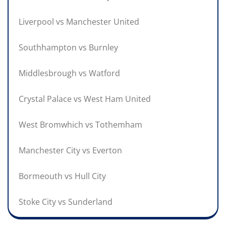
Liverpool vs Manchester United
Southhampton vs Burnley
Middlesbrough vs Watford
Crystal Palace vs West Ham United
West Bromwhich vs Tothemham
Manchester City vs Everton
Bormeouth vs Hull City
Stoke City vs Sunderland