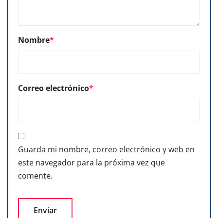
Nombre
*
Correo electrónico
*
Guarda mi nombre, correo electrónico y web en
este navegador para la próxima vez que
comente.