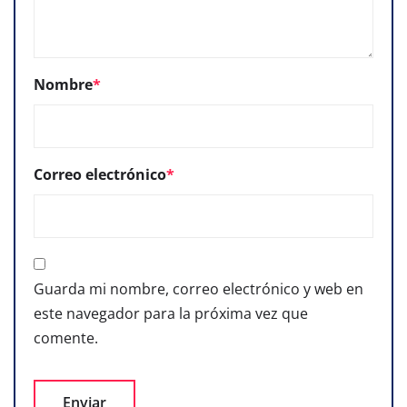
Nombre
*
Correo electrónico
*
Guarda mi nombre, correo electrónico y web en
este navegador para la próxima vez que
comente.