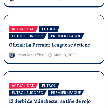
ACTUALIDAD
FÚTBOL
FÚTBOL EUROPEO
PREMIER LEAGUE
Oficial: La Premier League se detiene
manulopezfdez
Mar 13, 2020
ACTUALIDAD
FÚTBOL
FÚTBOL EUROPEO
PREMIER LEAGUE
El derbi de Mánchester se tiñe de rojo