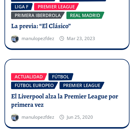
LIGA F
PREMIER LEAGUE
PRIMERA IBERDROLA
REAL MADRID
La previa: “El Clásico”
manulopezfdez
Mar 23, 2023
ACTUALIDAD
FÚTBOL
FÚTBOL EUROPEO
PREMIER LEAGUE
El Liverpool alza la Premier League por
primera vez
manulopezfdez
Jun 25, 2020