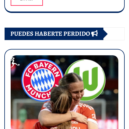
PUEDES HABERTE PERDIDO