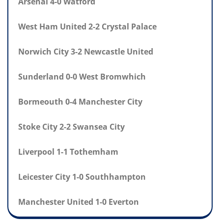
Arsenal 4-0 Watford
West Ham United 2-2 Crystal Palace
Norwich City 3-2 Newcastle United
Sunderland 0-0 West Bromwhich
Bormeouth 0-4 Manchester City
Stoke City 2-2 Swansea City
Liverpool 1-1 Tothemham
Leicester City 1-0 Southhampton
Manchester United 1-0 Everton