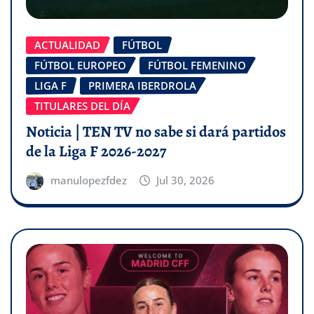
ACTUALIDAD
FÚTBOL
FÚTBOL EUROPEO
FÚTBOL FEMENINO
LIGA F
PRIMERA IBERDROLA
TITULARES DEL DÍA
Noticia | TEN TV no sabe si dará partidos
de la Liga F 2026-2027
manulopezfdez
Jul 30, 2026