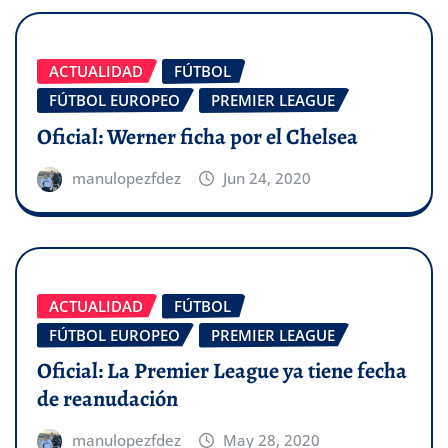
ACTUALIDAD
FÚTBOL
FÚTBOL EUROPEO
PREMIER LEAGUE
Oficial: Werner ficha por el Chelsea
manulopezfdez
Jun 24, 2020
ACTUALIDAD
FÚTBOL
FÚTBOL EUROPEO
PREMIER LEAGUE
Oficial: La Premier League ya tiene fecha
de reanudación
manulopezfdez
May 28, 2020