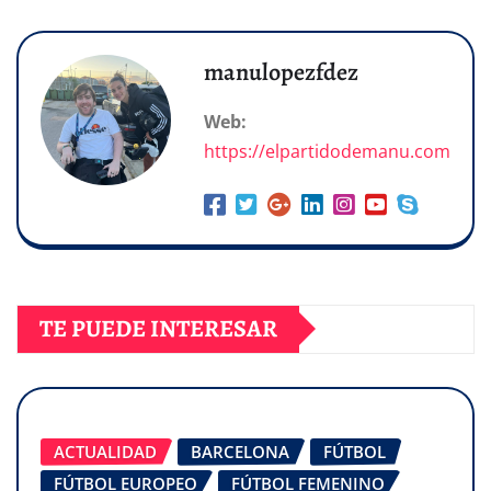
manulopezfdez
Web:
https://elpartidodemanu.com
TE PUEDE INTERESAR
ACTUALIDAD
BARCELONA
FÚTBOL
FÚTBOL EUROPEO
FÚTBOL FEMENINO