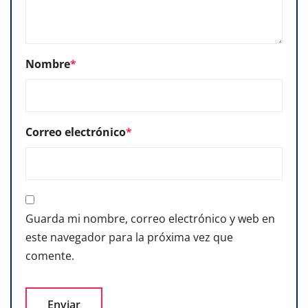
Nombre
*
Correo electrónico
*
Guarda mi nombre, correo electrónico y web en
este navegador para la próxima vez que
comente.