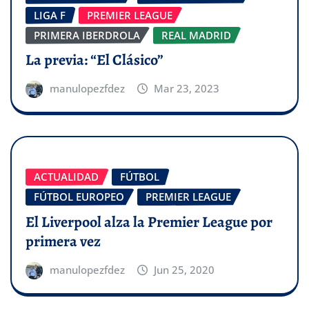
LIGA F
PREMIER LEAGUE
PRIMERA IBERDROLA
REAL MADRID
La previa: “El Clásico”
manulopezfdez
Mar 23, 2023
ACTUALIDAD
FÚTBOL
FÚTBOL EUROPEO
PREMIER LEAGUE
El Liverpool alza la Premier League por
primera vez
manulopezfdez
Jun 25, 2020