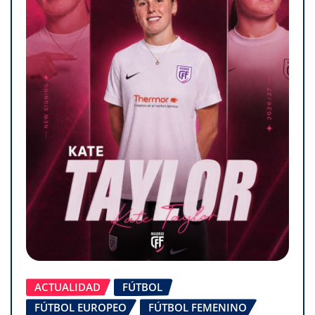
ACTUALIDAD
FÚTBOL
FÚTBOL EUROPEO
FÚTBOL FEMENINO