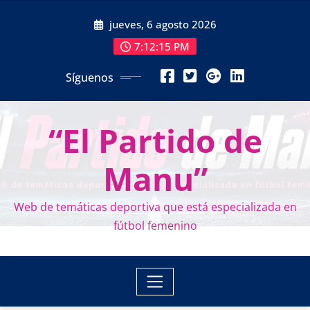
Saltar
jueves, 6 agosto 2026
al
contenido
7:12:16 PM
Síguenos
“El Partido de
Manu”
Web de temáticas deportiva que está especializada en
fútbol femenino