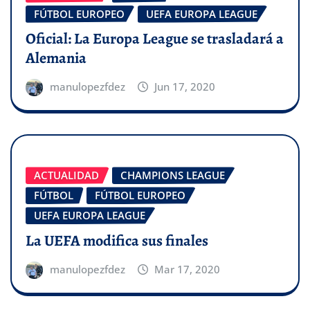
FÚTBOL EUROPEO
UEFA EUROPA LEAGUE
Oficial: La Europa League se trasladará a
Alemania
manulopezfdez
Jun 17, 2020
ACTUALIDAD
CHAMPIONS LEAGUE
FÚTBOL
FÚTBOL EUROPEO
UEFA EUROPA LEAGUE
La UEFA modifica sus finales
manulopezfdez
Mar 17, 2020