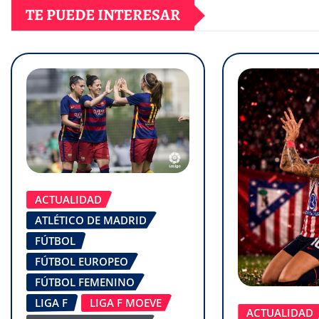
TE PUEDE INTERESAR
ACTUALIDAD
ATLÉTICO DE MADRID
FÚTBOL
FÚTBOL EUROPEO
FÚTBOL FEMENINO
LIGA F
LIGA F MOEVE
ACTUALIDAD