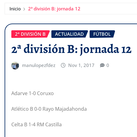
Inicio
2ª división B: jornada 12
2ª DIVISIÓN B
ACTUALIDAD
FÚTBOL
2ª división B: jornada 12
manulopezfdez
Nov 1, 2017
0
Adarve 1-0 Coruxo
Atlético B 0-0 Rayo Majadahonda
Celta B 1-4 RM Castilla