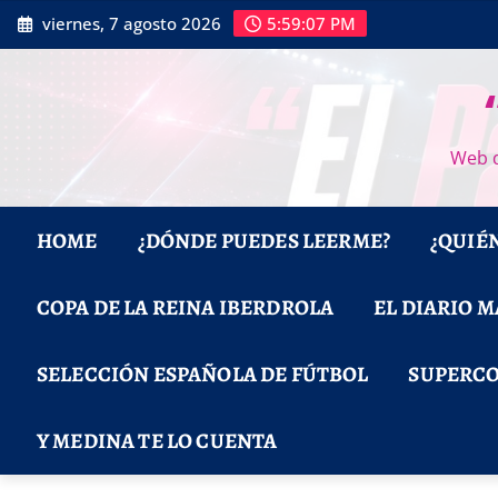
Saltar
viernes, 7 agosto 2026
5:59:08 PM
al
contenido
Web d
HOME
¿DÓNDE PUEDES LEERME?
¿QUIÉ
COPA DE LA REINA IBERDROLA
EL DIARIO 
SELECCIÓN ESPAÑOLA DE FÚTBOL
SUPERCO
Y MEDINA TE LO CUENTA