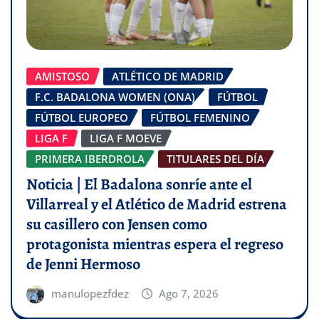
AMISTOSO
ATLÉTICO DE MADRID
F.C. BADALONA WOMEN (ONA)
FÚTBOL
FÚTBOL EUROPEO
FÚTBOL FEMENINO
LIGA F
LIGA F MOEVE
PRIMERA IBERDROLA
TITULARES DEL DÍA
Noticia | El Badalona sonríe ante el
Villarreal y el Atlético de Madrid estrena
su casillero con Jensen como
protagonista mientras espera el regreso
de Jenni Hermoso
manulopezfdez
Ago 7, 2026