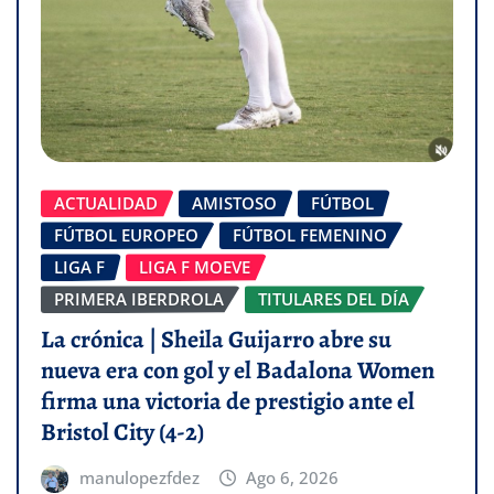
ACTUALIDAD
AMISTOSO
FÚTBOL
FÚTBOL EUROPEO
FÚTBOL FEMENINO
LIGA F
LIGA F MOEVE
PRIMERA IBERDROLA
TITULARES DEL DÍA
La crónica | Sheila Guijarro abre su
nueva era con gol y el Badalona Women
firma una victoria de prestigio ante el
Bristol City (4-2)
manulopezfdez
Ago 6, 2026