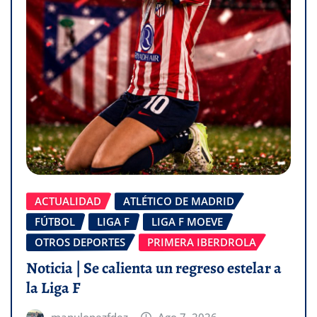
ACTUALIDAD
ATLÉTICO DE MADRID
FÚTBOL
LIGA F
LIGA F MOEVE
OTROS DEPORTES
PRIMERA IBERDROLA
Noticia | Se calienta un regreso estelar a
la Liga F
manulopezfdez
Ago 7, 2026