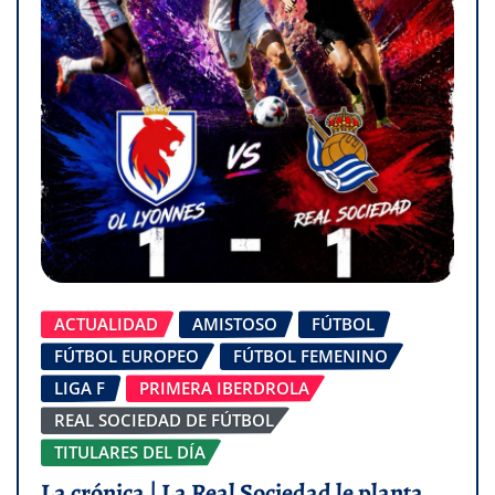
ACTUALIDAD
AMISTOSO
FÚTBOL
FÚTBOL EUROPEO
FÚTBOL FEMENINO
LIGA F
PRIMERA IBERDROLA
REAL SOCIEDAD DE FÚTBOL
TITULARES DEL DÍA
La crónica | La Real Sociedad le planta