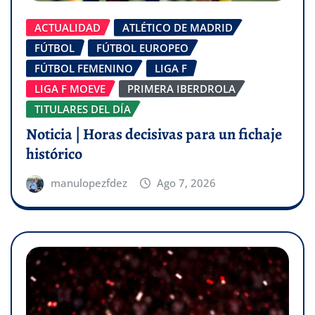
ACTUALIDAD
ATLÉTICO DE MADRID
FÚTBOL
FÚTBOL EUROPEO
FÚTBOL FEMENINO
LIGA F
LIGA F MOEVE
PRIMERA IBERDROLA
TITULARES DEL DÍA
Noticia | Horas decisivas para un fichaje
histórico
manulopezfdez
Ago 7, 2026