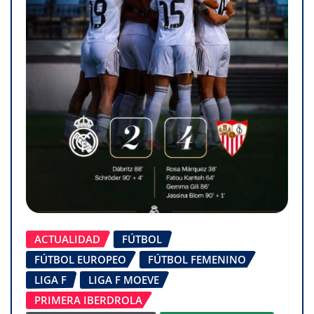
ACTUALIDAD
FÚTBOL
FÚTBOL EUROPEO
FÚTBOL FEMENINO
LIGA F
LIGA F MOEVE
PRIMERA IBERDROLA