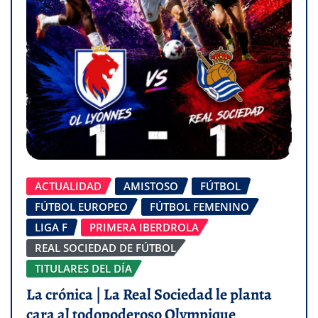
ACTUALIDAD
AMISTOSO
FÚTBOL
FÚTBOL EUROPEO
FÚTBOL FEMENINO
LIGA F
PRIMERA IBERDROLA
REAL SOCIEDAD DE FÚTBOL
TITULARES DEL DÍA
La crónica | La Real Sociedad le planta
cara al todopoderoso Olympique