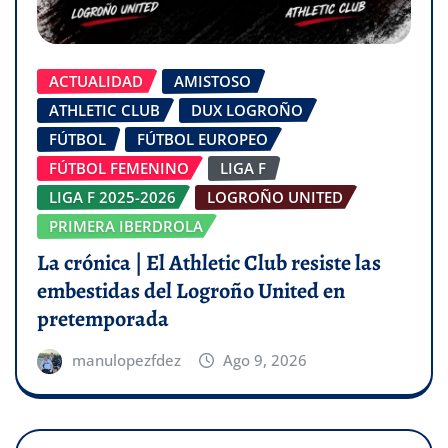
ACTUALIDAD
AMISTOSO
ATHLETIC CLUB
DUX LOGROÑO
FÚTBOL
FÚTBOL EUROPEO
FÚTBOL FEMENINO
LIGA F
LIGA F 2025-2026
LOGROÑO UNITED
PRIMERA IBERDROLA
La crónica | El Athletic Club resiste las
embestidas del Logroño United en
pretemporada
manulopezfdez
Ago 9, 2026