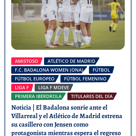
AMISTOSO
ATLÉTICO DE MADRID
F.C. BADALONA WOMEN (ONA)
FÚTBOL
FÚTBOL EUROPEO
FÚTBOL FEMENINO
LIGA F
LIGA F MOEVE
PRIMERA IBERDROLA
TITULARES DEL DÍA
Noticia | El Badalona sonríe ante el
Villarreal y el Atlético de Madrid estrena
su casillero con Jensen como
protagonista mientras espera el regreso