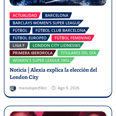
ACTUALIDAD
BARCELONA
BARCLAYS WOMEN’S SUPER LEAGUE
FÚTBOL
FÚTBOL CLUB BARCELONA
FÚTBOL EUROPEO
FÚTBOL FEMENINO
LIGA F
LONDON CITY LIONESSES
PRIMERA IBERDROLA
TITULARES DEL DÍA
WOMEN'S SUPER LEAGUE (WSL)
Noticia | Alexia explica la elección del
London City
manulopezfdez
Ago 9, 2026