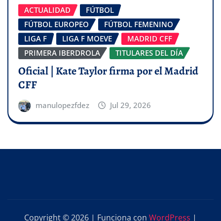
ACTUALIDAD
FÚTBOL
FÚTBOL EUROPEO
FÚTBOL FEMENINO
LIGA F
LIGA F MOEVE
MADRID CFF
PRIMERA IBERDROLA
TITULARES DEL DÍA
Oficial | Kate Taylor firma por el Madrid
CFF
manulopezfdez
Jul 29, 2026
Copyright © 2026 | Funciona con
WordPress
|