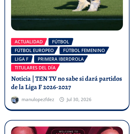
ACTUALIDAD
FÚTBOL
FÚTBOL EUROPEO
FÚTBOL FEMENINO
LIGA F
PRIMERA IBERDROLA
TITULARES DEL DÍA
Noticia | TEN TV no sabe si dará partidos
de la Liga F 2026-2027
manulopezfdez
Jul 30, 2026