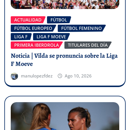
ACTUALIDAD
FÚTBOL
FÚTBOL EUROPEO
FÚTBOL FEMENINO
LIGA F
LIGA F MOEVE
PRIMERA IBERDROLA
TITULARES DEL DÍA
Noticia | Vilda se pronuncia sobre la Liga
F Moeve
manulopezfdez
Ago 10, 2026