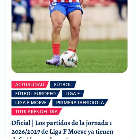
ACTUALIDAD
FÚTBOL
FÚTBOL EUROPEO
LIGA F
LIGA F MOEVE
PRIMERA IBERDROLA
TITULARES DEL DÍA
Oficial | Los partidos de la jornada 1
2026/2027 de Liga F Moeve ya tienen