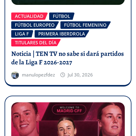
ACTUALIDAD
FÚTBOL
FÚTBOL EUROPEO
FÚTBOL FEMENINO
LIGA F
PRIMERA IBERDROLA
TITULARES DEL DÍA
Noticia | TEN TV no sabe si dará partidos
de la Liga F 2026-2027
manulopezfdez
Jul 30, 2026