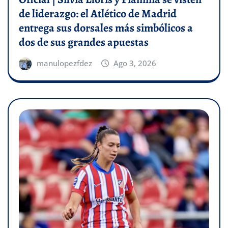
de liderazgo: el Atlético de Madrid
entrega sus dorsales más simbólicos a
dos de sus grandes apuestas
manulopezfdez
Ago 3, 2026