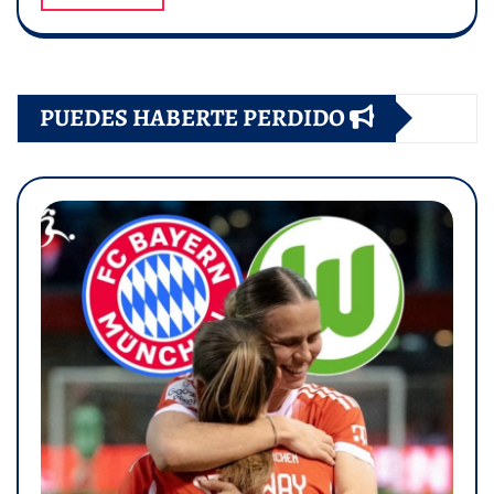
PUEDES HABERTE PERDIDO