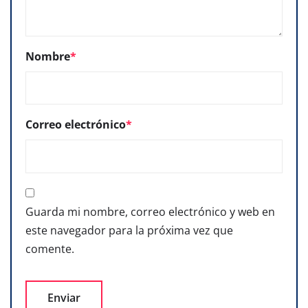
Nombre
*
Correo electrónico
*
Guarda mi nombre, correo electrónico y web en
este navegador para la próxima vez que
comente.