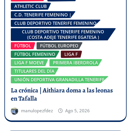
ATHLETIC CLUB
C.D. TENERIFE FEMENINO |
CLUB DEPORTIVO TENERIFE FEMENINO
CLUB DEPORTIVO TENERIFE FEMENINO
(COSTA ADEJE TENERIFE EGATESA )
FÚTBOL
FÚTBOL EUROPEO
FÚTBOL FEMENINO
LIGA F
LIGA F MOEVE
PRIMERA IBERDROLA
TITULARES DEL DÍA
UNIÓN DEPORTIVA GRANADILLA TENERIFE
La crónica | Aithiara doma a las leonas
en Tafalla
manulopezfdez
Ago 5, 2026