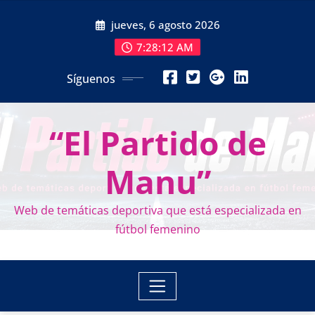
Saltar
jueves, 6 agosto 2026
al
contenido
7:28:14 AM
Síguenos
“El Partido de
Manu”
Web de temáticas deportiva que está especializada en
fútbol femenino