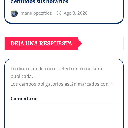
definidos sus horarios
manulopezfdez
Ago 3, 2026
DEJA UNA RESPUESTA
Tu dirección de correo electrónico no será
publicada.
Los campos obligatorios están marcados con
*
Comentario