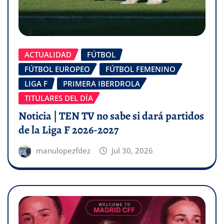
ACTUALIDAD
FÚTBOL
FÚTBOL EUROPEO
FÚTBOL FEMENINO
LIGA F
PRIMERA IBERDROLA
TITULARES DEL DÍA
Noticia | TEN TV no sabe si dará partidos
de la Liga F 2026-2027
manulopezfdez
Jul 30, 2026