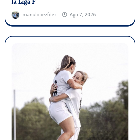
la Liga F
manulopezfdez
Ago 7, 2026