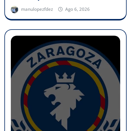
manulopezfdez
Ago 6, 2026