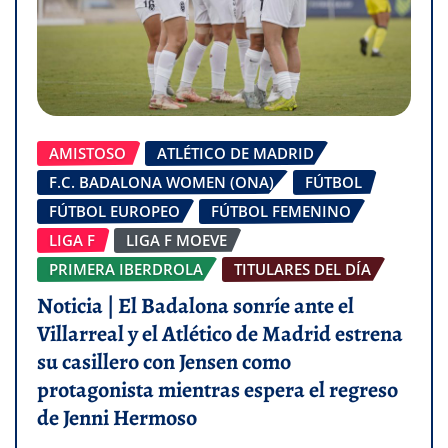
AMISTOSO
ATLÉTICO DE MADRID
F.C. BADALONA WOMEN (ONA)
FÚTBOL
FÚTBOL EUROPEO
FÚTBOL FEMENINO
LIGA F
LIGA F MOEVE
PRIMERA IBERDROLA
TITULARES DEL DÍA
Noticia | El Badalona sonríe ante el
Villarreal y el Atlético de Madrid estrena
su casillero con Jensen como
protagonista mientras espera el regreso
de Jenni Hermoso