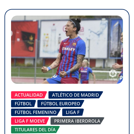
ACTUALIDAD
ATLÉTICO DE MADRID
FÚTBOL
FÚTBOL EUROPEO
FÚTBOL FEMENINO
LIGA F
LIGA F MOEVE
PRIMERA IBERDROLA
TITULARES DEL DÍA