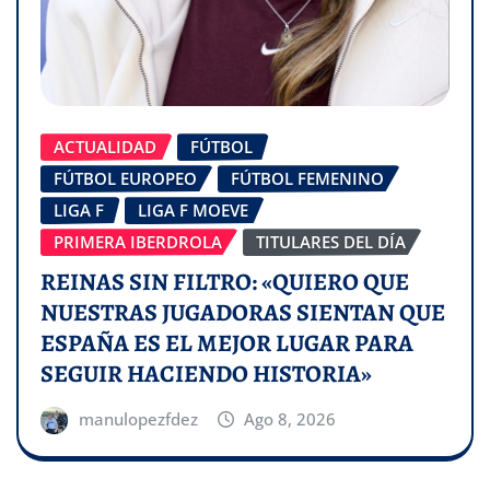
ACTUALIDAD
FÚTBOL
FÚTBOL EUROPEO
FÚTBOL FEMENINO
LIGA F
LIGA F MOEVE
PRIMERA IBERDROLA
TITULARES DEL DÍA
REINAS SIN FILTRO: «QUIERO QUE
NUESTRAS JUGADORAS SIENTAN QUE
ESPAÑA ES EL MEJOR LUGAR PARA
SEGUIR HACIENDO HISTORIA»
manulopezfdez
Ago 8, 2026