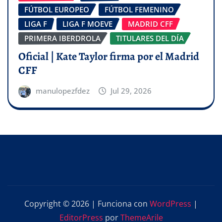
FÚTBOL EUROPEO
FÚTBOL FEMENINO
LIGA F
LIGA F MOEVE
MADRID CFF
PRIMERA IBERDROLA
TITULARES DEL DÍA
Oficial | Kate Taylor firma por el Madrid
CFF
manulopezfdez
Jul 29, 2026
Copyright © 2026 | Funciona con
WordPress
|
EditorPress
por
ThemeArile