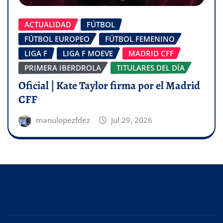
ACTUALIDAD
FÚTBOL
FÚTBOL EUROPEO
FÚTBOL FEMENINO
LIGA F
LIGA F MOEVE
MADRID CFF
PRIMERA IBERDROLA
TITULARES DEL DÍA
Oficial | Kate Taylor firma por el Madrid
CFF
manulopezfdez
Jul 29, 2026