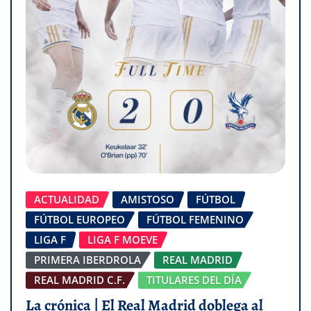
ACTUALIDAD
AMISTOSO
FÚTBOL
FÚTBOL EUROPEO
FÚTBOL FEMENINO
LIGA F
LIGA F MOEVE
PRIMERA IBERDROLA
REAL MADRID
REAL MADRID C.F.
TITULARES DEL DÍA
La crónica | El Real Madrid doblega al