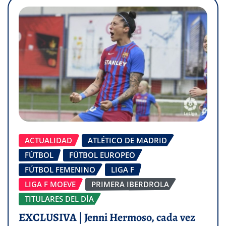
ACTUALIDAD
ATLÉTICO DE MADRID
FÚTBOL
FÚTBOL EUROPEO
FÚTBOL FEMENINO
LIGA F
LIGA F MOEVE
PRIMERA IBERDROLA
TITULARES DEL DÍA
EXCLUSIVA | Jenni Hermoso, cada vez