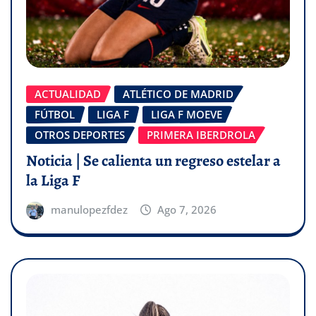
ACTUALIDAD
ATLÉTICO DE MADRID
FÚTBOL
LIGA F
LIGA F MOEVE
OTROS DEPORTES
PRIMERA IBERDROLA
Noticia | Se calienta un regreso estelar a
la Liga F
manulopezfdez
Ago 7, 2026