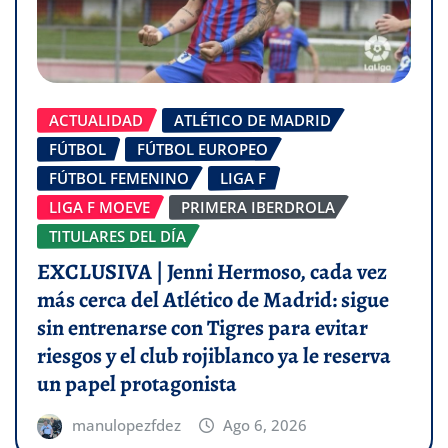
ACTUALIDAD
ATLÉTICO DE MADRID
FÚTBOL
FÚTBOL EUROPEO
FÚTBOL FEMENINO
LIGA F
LIGA F MOEVE
PRIMERA IBERDROLA
TITULARES DEL DÍA
EXCLUSIVA | Jenni Hermoso, cada vez
más cerca del Atlético de Madrid: sigue
sin entrenarse con Tigres para evitar
riesgos y el club rojiblanco ya le reserva
un papel protagonista
manulopezfdez
Ago 6, 2026