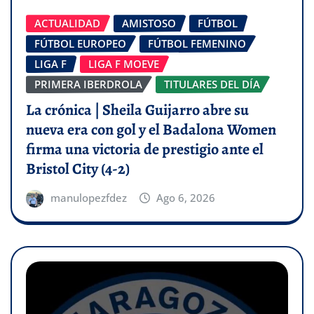
ACTUALIDAD
AMISTOSO
FÚTBOL
FÚTBOL EUROPEO
FÚTBOL FEMENINO
LIGA F
LIGA F MOEVE
PRIMERA IBERDROLA
TITULARES DEL DÍA
La crónica | Sheila Guijarro abre su
nueva era con gol y el Badalona Women
firma una victoria de prestigio ante el
Bristol City (4-2)
manulopezfdez
Ago 6, 2026