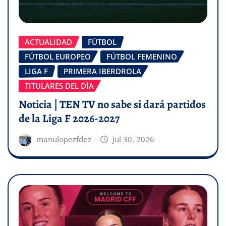
ACTUALIDAD
FÚTBOL
FÚTBOL EUROPEO
FÚTBOL FEMENINO
LIGA F
PRIMERA IBERDROLA
TITULARES DEL DÍA
Noticia | TEN TV no sabe si dará partidos
de la Liga F 2026-2027
manulopezfdez
Jul 30, 2026