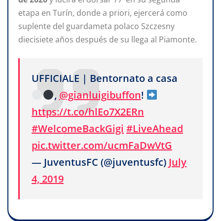
etapa en Turín, donde a priori, ejercerá como
suplente del guardameta polaco Szczesny
diecisiete años después de su llega al Piamonte.
UFFICIALE | Bentornato a casa
,
@gianluigibuffon
!
https://t.co/hlEo7X2ERn
#WelcomeBackGigi
#LiveAhead
pic.twitter.com/ucmFaDwVtG
— JuventusFC (@juventusfc)
July
4, 2019