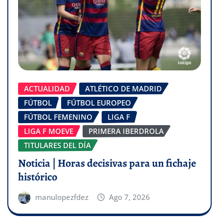
ACTUALIDAD
ATLÉTICO DE MADRID
FÚTBOL
FÚTBOL EUROPEO
FÚTBOL FEMENINO
LIGA F
LIGA F MOEVE
PRIMERA IBERDROLA
TITULARES DEL DÍA
Noticia | Horas decisivas para un fichaje
histórico
manulopezfdez
Ago 7, 2026