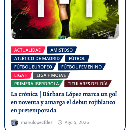
ACTUALIDAD
AMISTOSO
ATLÉTICO DE MADRID
FÚTBOL
FÚTBOL EUROPEO
FÚTBOL FEMENINO
LIGA F
LIGA F MOEVE
PRIMERA IBERDROLA
TITULARES DEL DÍA
La crónica | Bárbara López marca un gol
en noventa y amarga el debut rojiblanco
en pretemporada
manulopezfdez
Ago 5, 2026