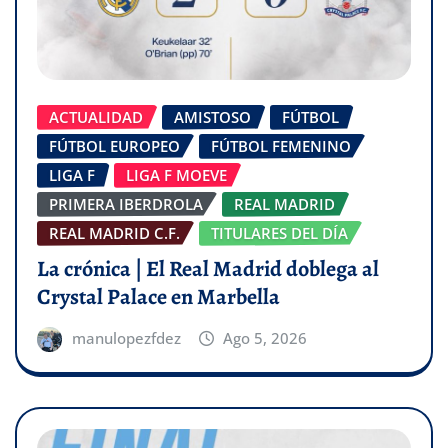
ACTUALIDAD
AMISTOSO
FÚTBOL
FÚTBOL EUROPEO
FÚTBOL FEMENINO
LIGA F
LIGA F MOEVE
PRIMERA IBERDROLA
REAL MADRID
REAL MADRID C.F.
TITULARES DEL DÍA
La crónica | El Real Madrid doblega al
Crystal Palace en Marbella
manulopezfdez
Ago 5, 2026