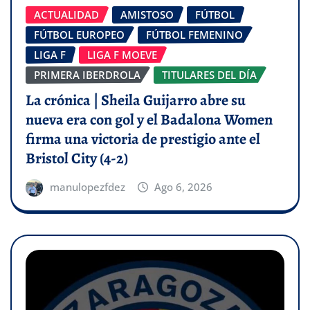
ACTUALIDAD
AMISTOSO
FÚTBOL
FÚTBOL EUROPEO
FÚTBOL FEMENINO
LIGA F
LIGA F MOEVE
PRIMERA IBERDROLA
TITULARES DEL DÍA
La crónica | Sheila Guijarro abre su
nueva era con gol y el Badalona Women
firma una victoria de prestigio ante el
Bristol City (4-2)
manulopezfdez
Ago 6, 2026