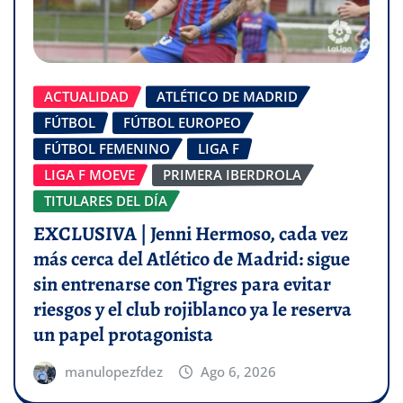
ACTUALIDAD
ATLÉTICO DE MADRID
FÚTBOL
FÚTBOL EUROPEO
FÚTBOL FEMENINO
LIGA F
LIGA F MOEVE
PRIMERA IBERDROLA
TITULARES DEL DÍA
EXCLUSIVA | Jenni Hermoso, cada vez
más cerca del Atlético de Madrid: sigue
sin entrenarse con Tigres para evitar
riesgos y el club rojiblanco ya le reserva
un papel protagonista
manulopezfdez
Ago 6, 2026