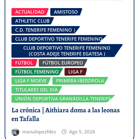
ACTUALIDAD
AMISTOSO
ATHLETIC CLUB
C.D. TENERIFE FEMENINO |
CLUB DEPORTIVO TENERIFE FEMENINO
CLUB DEPORTIVO TENERIFE FEMENINO
(COSTA ADEJE TENERIFE EGATESA )
FÚTBOL
FÚTBOL EUROPEO
FÚTBOL FEMENINO
LIGA F
LIGA F MOEVE
PRIMERA IBERDROLA
TITULARES DEL DÍA
UNIÓN DEPORTIVA GRANADILLA TENERIFE
La crónica | Aithiara doma a las leonas
en Tafalla
manulopezfdez
Ago 5, 2026