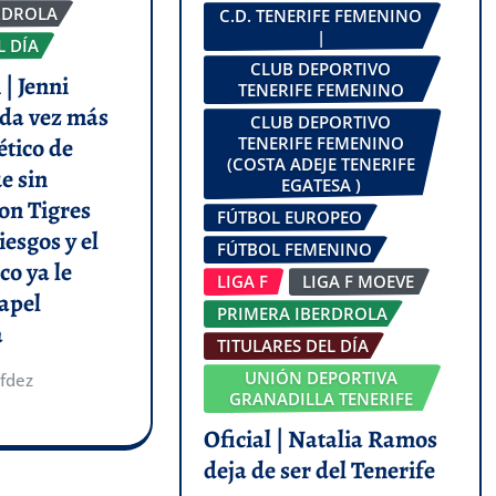
RDROLA
C.D. TENERIFE FEMENINO
|
L DÍA
CLUB DEPORTIVO
| Jenni
TENERIFE FEMENINO
da vez más
CLUB DEPORTIVO
ético de
TENERIFE FEMENINO
(COSTA ADEJE TENERIFE
e sin
EGATESA )
on Tigres
FÚTBOL EUROPEO
iesgos y el
FÚTBOL FEMENINO
co ya le
LIGA F
LIGA F MOEVE
apel
PRIMERA IBERDROLA
a
TITULARES DEL DÍA
UNIÓN DEPORTIVA
fdez
GRANADILLA TENERIFE
Oficial | Natalia Ramos
deja de ser del Tenerife