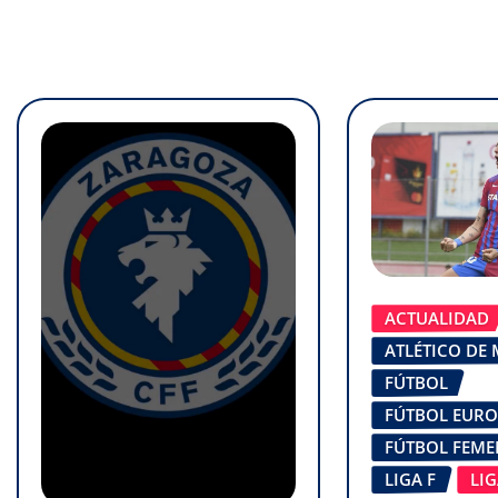
ACTUALIDAD
ATLÉTICO DE
FÚTBOL
FÚTBOL EUR
FÚTBOL FEM
LIGA F
LI