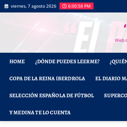
Saltar
viernes, 7 agosto 2026
6:00:59 PM
al
contenido
Web d
HOME
¿DÓNDE PUEDES LEERME?
¿QUIÉ
COPA DE LA REINA IBERDROLA
EL DIARIO 
SELECCIÓN ESPAÑOLA DE FÚTBOL
SUPERCO
Y MEDINA TE LO CUENTA