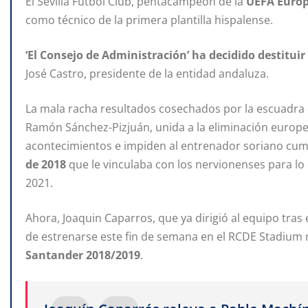
El Sevilla Fútbol Club, pentacampeón de la
UEFA Euro
como técnico de la primera plantilla hispalense.
‘El Consejo de Administración’ ha decidido destituir
José Castro, presidente de la entidad andaluza.
La mala racha resultados cosechados por la escuadra 
Ramón Sánchez-Pizjuán, unida a la eliminación europea
acontecimientos e impiden al entrenador soriano cump
de 2018
que le vinculaba con los nervionenses para lo
2021.
Ahora, Joaquin Caparros, que ya dirigió al equipo tras 
de estrenarse este fin de semana en el RCDE Stadium 
Santander 2018/2019
.