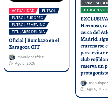
PRIMERA IBE
TITULARES DE
ACTUALIDAD
FÚTBOL
FÚTBOL EUROPEO
EXCLUSIVA 
Hermoso, ca
FÚTBOL FEMENINO
cerca del Atl
TITULARES DEL DÍA
Madrid: sigu
Oficial | Bombazo en el
entrenarse c
Zaragoza CFF
para evitar r
manulopezfdez
club rojiblan
Ago 6, 2026
reserva un p
protagonist
manulopez
Ago 6, 2026