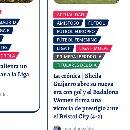
ACTUALIDAD
 MADRID
AMISTOSO
FÚTBOL
IGA F
FÚTBOL EUROPEO
FÚTBOL FEMENINO
TES
LIGA F
LIGA F MOEVE
RDROLA
PRIMERA IBERDROLA
calienta un
TITULARES DEL DÍA
ar a la Liga
La crónica | Sheila
Guijarro abre su nueva
era con gol y el Badalona
fdez
Women firma una
victoria de prestigio ante
el Bristol City (4-2)
manulopezfdez