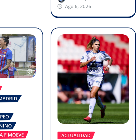
Ago 6, 2026
 MADRID
OPEO
ENINO
GA F MOEVE
ACTUALIDAD