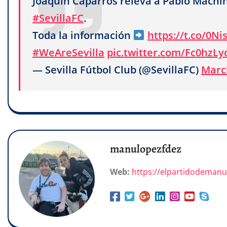
Joaquín Caparrós releva a Pablo Machín 
#SevillaFC
.
Toda la información
https://t.co/0N
#WeAreSevilla
pic.twitter.com/Fc0hzL
— Sevilla Fútbol Club (@SevillaFC)
Marc
manulopezfdez
Web:
https://elpartidodeman