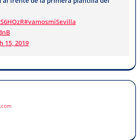
al frente de la primera plantilla del
isS6HOzR
#vamosmiSevilla
ydnB
h 15, 2019
u.com