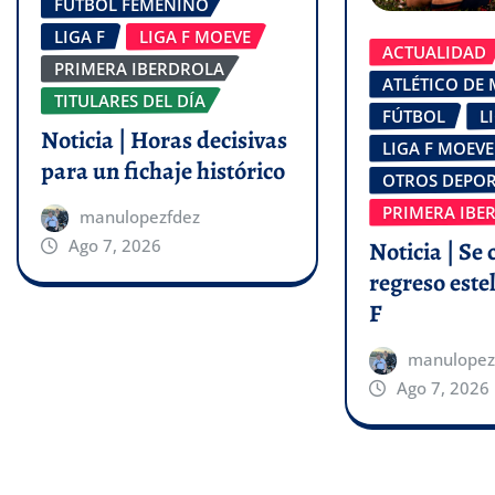
FÚTBOL FEMENINO
LIGA F
LIGA F MOEVE
ACTUALIDAD
PRIMERA IBERDROLA
ATLÉTICO DE
TITULARES DEL DÍA
FÚTBOL
L
Noticia | Horas decisivas
LIGA F MOEVE
para un fichaje histórico
OTROS DEPOR
PRIMERA IBE
manulopezfdez
Ago 7, 2026
Noticia | Se 
regreso estel
F
manulopez
Ago 7, 2026