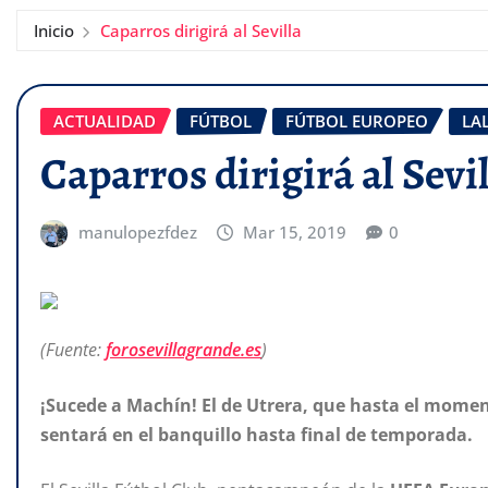
Inicio
Caparros dirigirá al Sevilla
ACTUALIDAD
FÚTBOL
FÚTBOL EUROPEO
LA
Caparros dirigirá al Sevi
manulopezfdez
Mar 15, 2019
0
(Fuente:
forosevillagrande.es
)
¡Sucede a Machín! El
de Utrera, que hasta el moment
sentará en el banquillo hasta final de temporada.