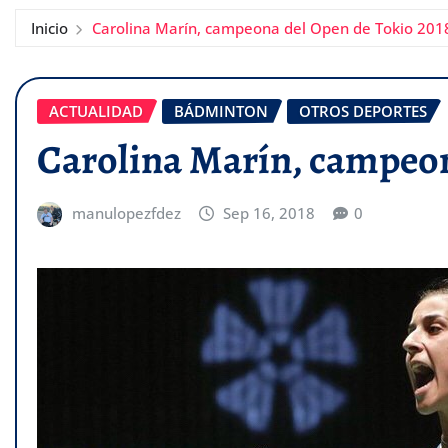
Inicio
Carolina Marín, campeona del Open de Tokio 201
ACTUALIDAD
BÁDMINTON
OTROS DEPORTES
Carolina Marín, campeon
manulopezfdez
Sep 16, 2018
0