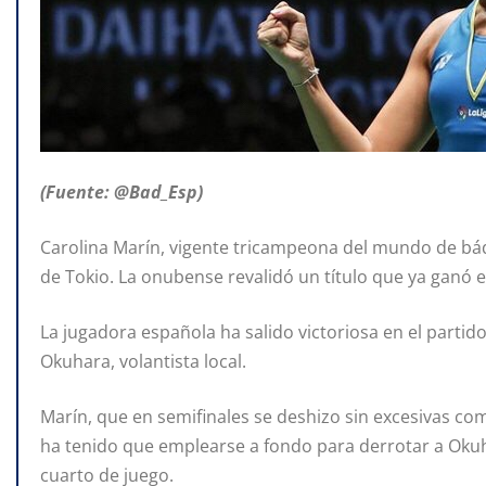
(Fuente: @Bad_Esp)
Carolina Marín, vigente tricampeona del mundo de bád
de Tokio. La onubense revalidó un título que ya ganó 
La jugadora española ha salido victoriosa en el partid
Okuhara, volantista local.
Marín, que en semifinales se deshizo sin excesivas com
ha tenido que emplearse a fondo para derrotar a Okuha
cuarto de juego.