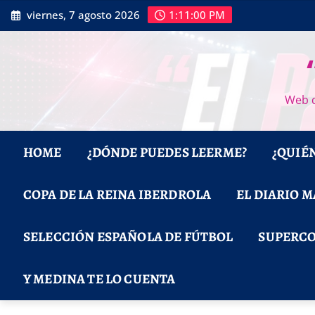
Saltar
viernes, 7 agosto 2026
1:11:01 PM
al
contenido
Web d
HOME
¿DÓNDE PUEDES LEERME?
¿QUIÉ
COPA DE LA REINA IBERDROLA
EL DIARIO 
SELECCIÓN ESPAÑOLA DE FÚTBOL
SUPERCO
Y MEDINA TE LO CUENTA