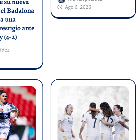
e su nueva
Ago 6, 2026
y el Badalona
a una
restigio ante
y (4-2)
fdez