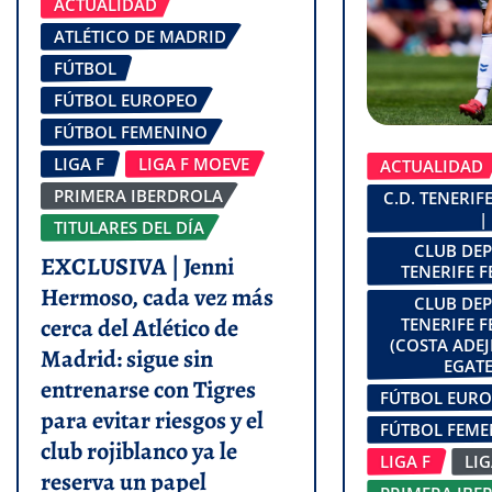
ACTUALIDAD
ATLÉTICO DE MADRID
FÚTBOL
FÚTBOL EUROPEO
FÚTBOL FEMENINO
LIGA F
LIGA F MOEVE
ACTUALIDAD
PRIMERA IBERDROLA
C.D. TENERI
|
TITULARES DEL DÍA
CLUB DE
EXCLUSIVA | Jenni
TENERIFE 
Hermoso, cada vez más
CLUB DE
cerca del Atlético de
TENERIFE 
(COSTA ADEJ
Madrid: sigue sin
EGATE
entrenarse con Tigres
FÚTBOL EUR
para evitar riesgos y el
FÚTBOL FEM
club rojiblanco ya le
LIGA F
LI
reserva un papel