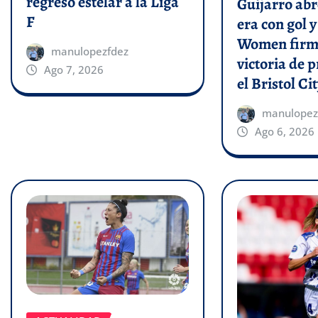
regreso estelar a la Liga
Guijarro abr
F
era con gol 
Women firm
manulopezfdez
victoria de p
Ago 7, 2026
el Bristol Cit
manulopez
Ago 6, 2026