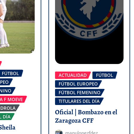
FÚTBOL
ACTUALIDAD
FÚTBOL
OPEO
FÚTBOL EUROPEO
ENINO
FÚTBOL FEMENINO
GA F MOEVE
TITULARES DEL DÍA
RDROLA
Oficial | Bombazo en el
L DÍA
Zaragoza CFF
Sheila
manulopezfdez