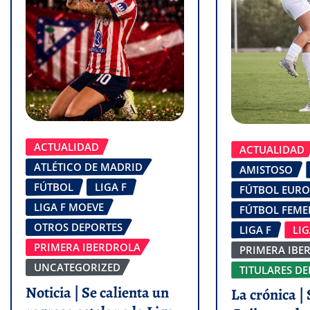
ACTUALIDAD
ACTUALIDAD
ATLÉTICO DE MADRID
AMISTOSO
FÚTBOL
LIGA F
FÚTBOL EUR
LIGA F MOEVE
FÚTBOL FEM
OTROS DEPORTES
LIGA F
LI
PRIMERA IBERDROLA
PRIMERA IBE
UNCATEGORIZED
TITULARES DE
Noticia | Se calienta un
La crónica | 