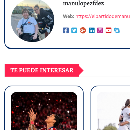
manulopezfdez
Web:
https://elpartidodeman
TE PUEDE INTERESAR