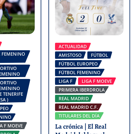
ACTUALIDAD
FE FEMENINO
AMISTOSO
FÚTBOL
FÚTBOL EUROPEO
PORTIVO
FÚTBOL FEMENINO
FEMENINO
LIGA F
LIGA F MOEVE
PORTIVO
FEMENINO
PRIMERA IBERDROLA
E TENERIFE
REAL MADRID
SA )
REAL MADRID C.F.
OPEO
TITULARES DEL DÍA
ENINO
La crónica | El Real
GA F MOEVE