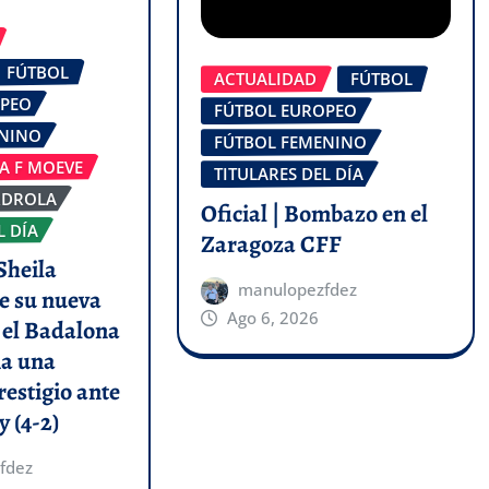
FÚTBOL
ACTUALIDAD
FÚTBOL
OPEO
FÚTBOL EUROPEO
ENINO
FÚTBOL FEMENINO
GA F MOEVE
TITULARES DEL DÍA
RDROLA
Oficial | Bombazo en el
L DÍA
Zaragoza CFF
Sheila
manulopezfdez
e su nueva
Ago 6, 2026
y el Badalona
a una
restigio ante
y (4-2)
fdez