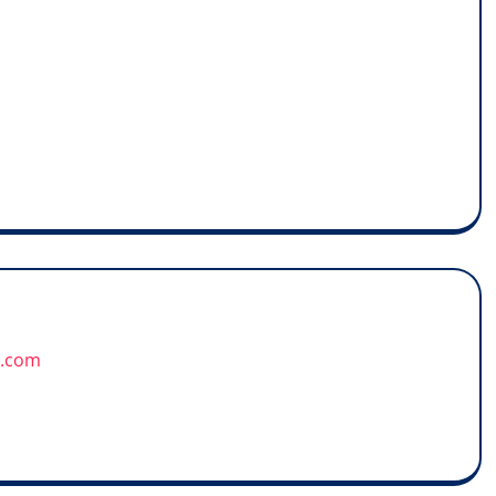
u.com