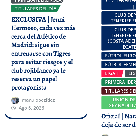
C.D. TENERI
|
TITULARES DEL DÍA
CLUB DE
EXCLUSIVA | Jenni
TENERIFE 
Hermoso, cada vez más
CLUB DE
cerca del Atlético de
TENERIFE 
(COSTA ADEJ
Madrid: sigue sin
EGATE
entrenarse con Tigres
FÚTBOL EUR
para evitar riesgos y el
FÚTBOL FEM
club rojiblanco ya le
LIGA F
LI
reserva un papel
PRIMERA IBE
protagonista
TITULARES DE
UNIÓN DE
manulopezfdez
GRANADILLA
Ago 6, 2026
Oficial | Na
deja de ser d