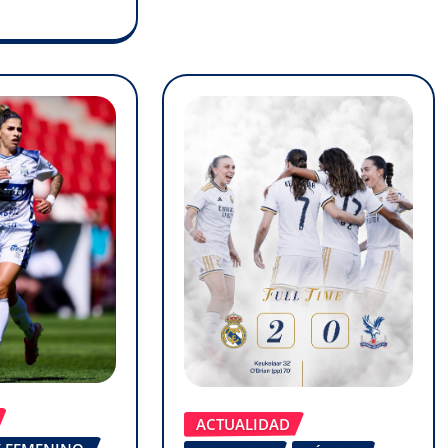
ACTUALIDAD