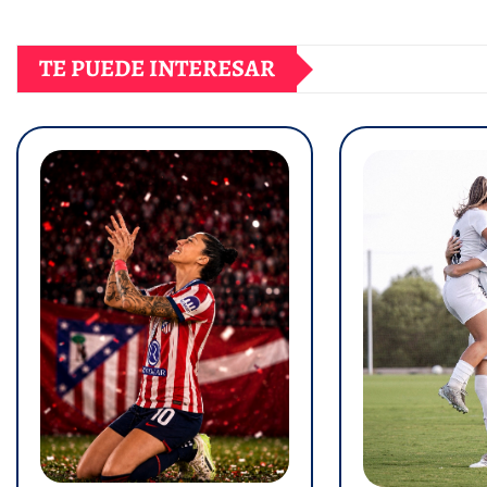
TE PUEDE INTERESAR