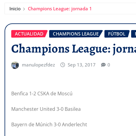
Inicio
Champions League: jornada 1
ACTUALIDAD
CHAMPIONS LEAGUE
FÚTBOL
Champions League: jorn
manulopezfdez
Sep 13, 2017
0
Benfica 1-2 CSKA de Moscú
Manchester United 3-0 Basilea
Bayern de Múnich 3-0 Anderlecht