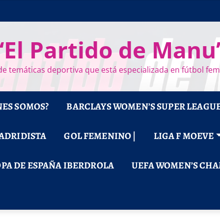
“El Partido de Manu
e temáticas deportiva que está especializada en fútbol fe
NES SOMOS?
BARCLAYS WOMEN’S SUPER LEAGU
MADRIDISTA
GOL FEMENINO |
LIGA F MOEVE
PA DE ESPAÑA IBERDROLA
UEFA WOMEN’S CHA