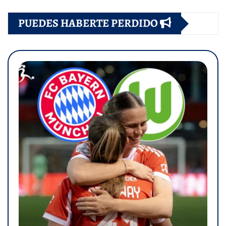
PUEDES HABERTE PERDIDO