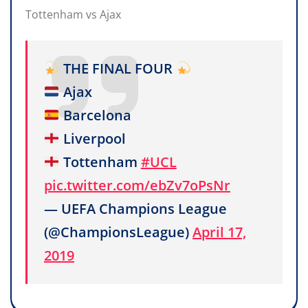
Tottenham vs Ajax
THE FINAL FOUR
Ajax
Barcelona
Liverpool
Tottenham
#UCL
pic.twitter.com/ebZv7oPsNr
— UEFA Champions League
(@ChampionsLeague)
April 17,
2019