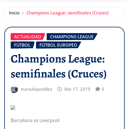
Inicio
Champions League: semifinales (Cruces)
ACTUALIDAD
CHAMPIONS LEAGUE
FÚTBOL
FÚTBOL EUROPEO
Champions League:
semifinales (Cruces)
manulopezfdez
Abr 17, 2019
0
Barcelona vs Liverpool