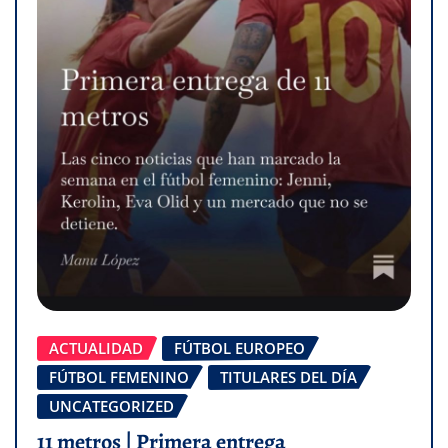
ACTUALIDAD
FÚTBOL EUROPEO
FÚTBOL FEMENINO
TITULARES DEL DÍA
UNCATEGORIZED
11 metros | Primera entrega