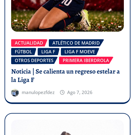
ACTUALIDAD
ATLÉTICO DE MADRID
FÚTBOL
LIGA F
LIGA F MOEVE
OTROS DEPORTES
PRIMERA IBERDROLA
Noticia | Se calienta un regreso estelar a
la Liga F
manulopezfdez
Ago 7, 2026