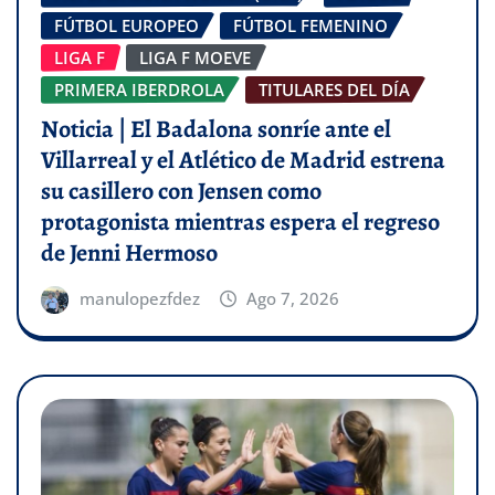
FÚTBOL EUROPEO
FÚTBOL FEMENINO
LIGA F
LIGA F MOEVE
PRIMERA IBERDROLA
TITULARES DEL DÍA
Noticia | El Badalona sonríe ante el
Villarreal y el Atlético de Madrid estrena
su casillero con Jensen como
protagonista mientras espera el regreso
de Jenni Hermoso
manulopezfdez
Ago 7, 2026