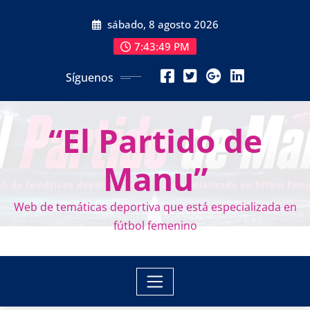
Saltar
sábado, 8 agosto 2026
al
contenido
7:43:52 PM
Síguenos
“El Partido de
Manu”
Web de temáticas deportiva que está especializada en
fútbol femenino