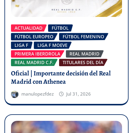
ACTUALIDAD
FÚTBOL
FÚTBOL EUROPEO
FÚTBOL FEMENINO
LIGA F
LIGA F MOEVE
PRIMERA IBERDROLA
REAL MADRID
REAL MADRID C.F.
TITULARES DEL DÍA
Oficial | Importante decisión del Real
Madrid con Athenea
manulopezfdez
Jul 31, 2026