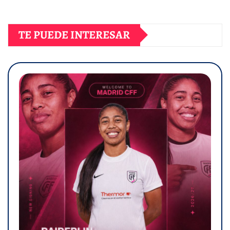
TE PUEDE INTERESAR