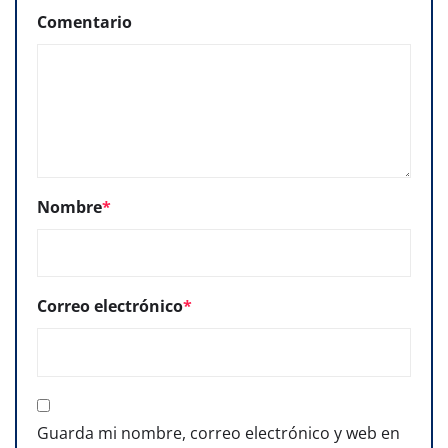
Comentario
Nombre
*
Correo electrónico
*
Guarda mi nombre, correo electrónico y web en