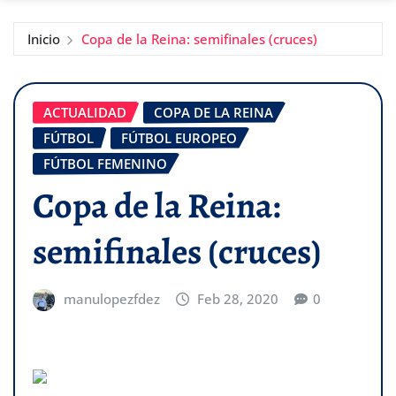
Inicio
Copa de la Reina: semifinales (cruces)
ACTUALIDAD
COPA DE LA REINA
FÚTBOL
FÚTBOL EUROPEO
FÚTBOL FEMENINO
Copa de la Reina:
semifinales (cruces)
manulopezfdez
Feb 28, 2020
0