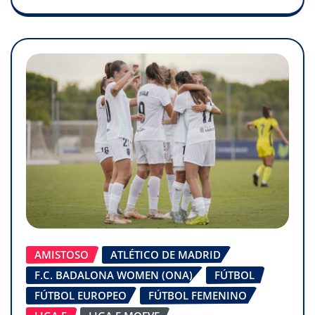
AMISTOSO
ATLÉTICO DE MADRID
F.C. BADALONA WOMEN (ONA)
FÚTBOL
FÚTBOL EUROPEO
FÚTBOL FEMENINO