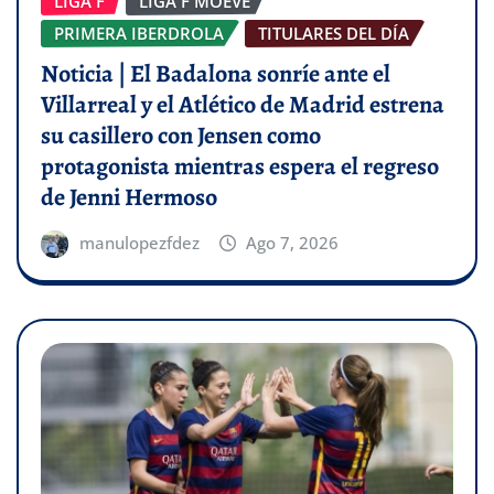
LIGA F
LIGA F MOEVE
PRIMERA IBERDROLA
TITULARES DEL DÍA
Noticia | El Badalona sonríe ante el
Villarreal y el Atlético de Madrid estrena
su casillero con Jensen como
protagonista mientras espera el regreso
de Jenni Hermoso
manulopezfdez
Ago 7, 2026