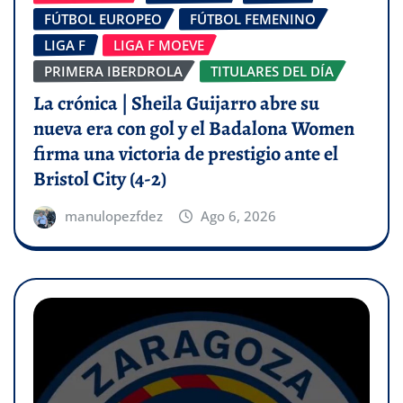
FÚTBOL EUROPEO
FÚTBOL FEMENINO
LIGA F
LIGA F MOEVE
PRIMERA IBERDROLA
TITULARES DEL DÍA
La crónica | Sheila Guijarro abre su
nueva era con gol y el Badalona Women
firma una victoria de prestigio ante el
Bristol City (4-2)
manulopezfdez
Ago 6, 2026