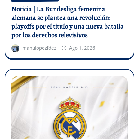
Noticia | La Bundesliga femenina
alemana se plantea una revolución:
playoffs por el título y una nueva batalla
por los derechos televisivos
manulopezfdez
Ago 1, 2026