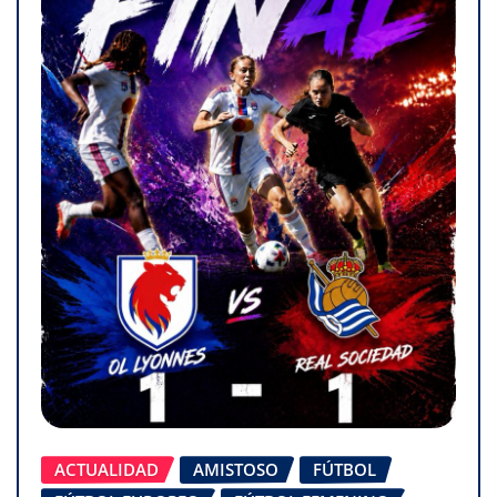
ACTUALIDAD
AMISTOSO
FÚTBOL