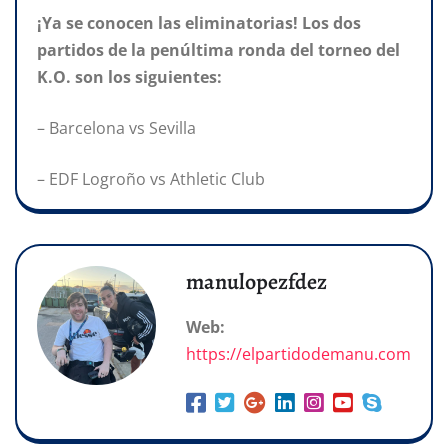
¡Ya se conocen las eliminatorias! Los dos
partidos de la penúltima ronda del torneo del
K.O. son los siguientes:
– Barcelona vs Sevilla
– EDF Logroño vs Athletic Club
manulopezfdez
Web:
https://elpartidodemanu.com