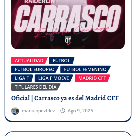
ACTUALIDAD
FÚTBOL
FÚTBOL EUROPEO
FÚTBOL FEMENINO
LIGA F
LIGA F MOEVE
MADRID CFF
TITULARES DEL DÍA
Oficial | Carrasco ya es del Madrid CFF
manulopezfdez
Ago 9, 2026