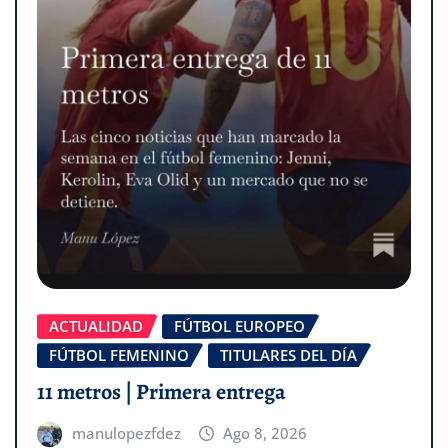
ACTUALIDAD
FÚTBOL EUROPEO
FÚTBOL FEMENINO
TITULARES DEL DÍA
11 metros | Primera entrega
manulopezfdez
Ago 8, 2026