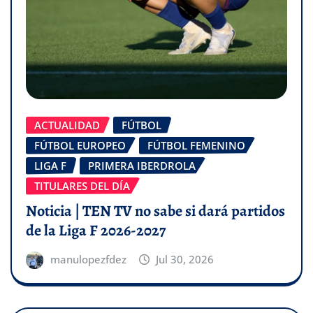
ACTUALIDAD
FÚTBOL
FÚTBOL EUROPEO
FÚTBOL FEMENINO
LIGA F
PRIMERA IBERDROLA
TITULARES DEL DÍA
Noticia | TEN TV no sabe si dará partidos
de la Liga F 2026-2027
manulopezfdez
Jul 30, 2026