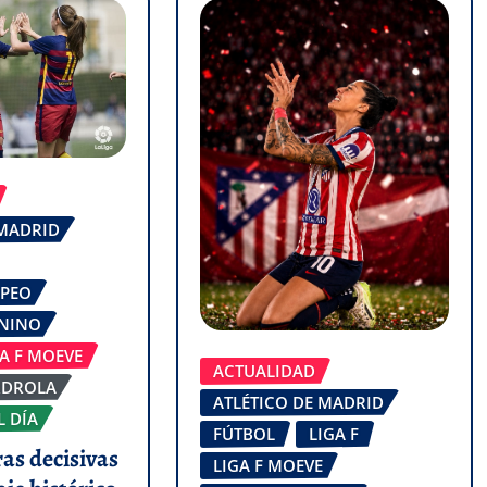
 MADRID
OPEO
ENINO
GA F MOEVE
ACTUALIDAD
RDROLA
ATLÉTICO DE MADRID
L DÍA
FÚTBOL
LIGA F
ras decisivas
LIGA F MOEVE