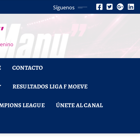
Síguenos
”
menino
E
CONTACTO
RESULTADOS LIGA F MOEVE
MPIONS LEAGUE
ÚNETE AL CANAL