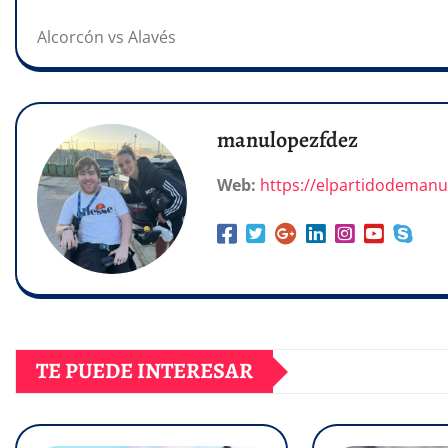
Alcorcón vs Alavés
manulopezfdez
Web:
https://elpartidodeman
TE PUEDE INTERESAR