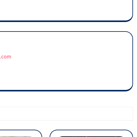
u.com