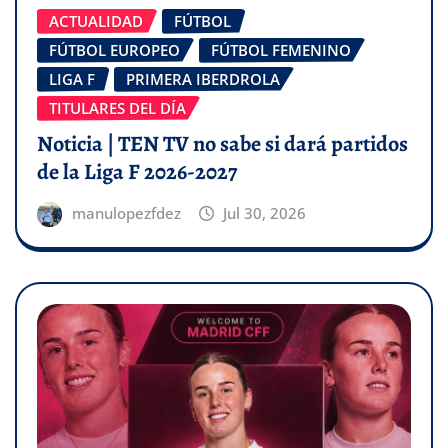
ACTUALIDAD
FÚTBOL
FÚTBOL EUROPEO
FÚTBOL FEMENINO
LIGA F
PRIMERA IBERDROLA
TITULARES DEL DÍA
Noticia | TEN TV no sabe si dará partidos
de la Liga F 2026-2027
manulopezfdez
Jul 30, 2026