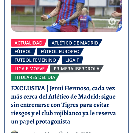
ACTUALIDAD
ATLÉTICO DE MADRID
FÚTBOL
FÚTBOL EUROPEO
FÚTBOL FEMENINO
LIGA F
LIGA F MOEVE
PRIMERA IBERDROLA
TITULARES DEL DÍA
EXCLUSIVA | Jenni Hermoso, cada vez
más cerca del Atlético de Madrid: sigue
sin entrenarse con Tigres para evitar
riesgos y el club rojiblanco ya le reserva
un papel protagonista