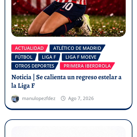
ACTUALIDAD
ATLÉTICO DE MADRID
FÚTBOL
LIGA F
LIGA F MOEVE
OTROS DEPORTES
PRIMERA IBERDROLA
Noticia | Se calienta un regreso estelar a
la Liga F
manulopezfdez
Ago 7, 2026