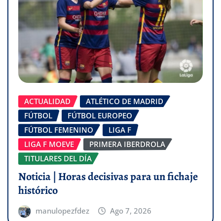
ACTUALIDAD
ATLÉTICO DE MADRID
FÚTBOL
FÚTBOL EUROPEO
FÚTBOL FEMENINO
LIGA F
LIGA F MOEVE
PRIMERA IBERDROLA
TITULARES DEL DÍA
Noticia | Horas decisivas para un fichaje
histórico
manulopezfdez
Ago 7, 2026