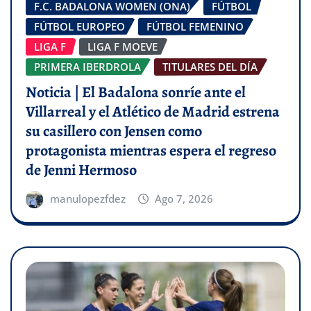
F.C. BADALONA WOMEN (ONA)
FÚTBOL
FÚTBOL EUROPEO
FÚTBOL FEMENINO
LIGA F
LIGA F MOEVE
PRIMERA IBERDROLA
TITULARES DEL DÍA
Noticia | El Badalona sonríe ante el
Villarreal y el Atlético de Madrid estrena
su casillero con Jensen como
protagonista mientras espera el regreso
de Jenni Hermoso
manulopezfdez
Ago 7, 2026