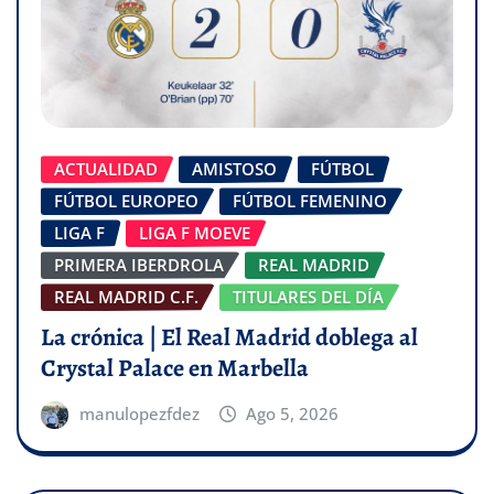
ACTUALIDAD
AMISTOSO
FÚTBOL
FÚTBOL EUROPEO
FÚTBOL FEMENINO
LIGA F
LIGA F MOEVE
PRIMERA IBERDROLA
REAL MADRID
REAL MADRID C.F.
TITULARES DEL DÍA
La crónica | El Real Madrid doblega al
Crystal Palace en Marbella
manulopezfdez
Ago 5, 2026