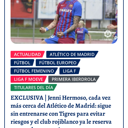
ACTUALIDAD
ATLÉTICO DE MADRID
FÚTBOL
FÚTBOL EUROPEO
FÚTBOL FEMENINO
LIGA F
LIGA F MOEVE
PRIMERA IBERDROLA
TITULARES DEL DÍA
EXCLUSIVA | Jenni Hermoso, cada vez
más cerca del Atlético de Madrid: sigue
sin entrenarse con Tigres para evitar
riesgos y el club rojiblanco ya le reserva