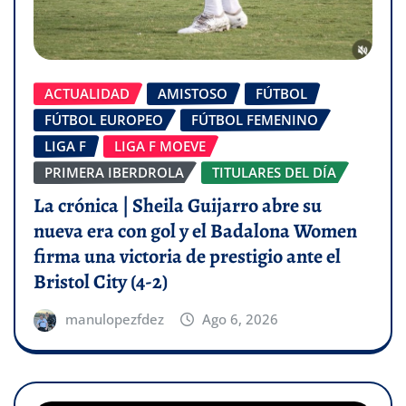
ACTUALIDAD
AMISTOSO
FÚTBOL
FÚTBOL EUROPEO
FÚTBOL FEMENINO
LIGA F
LIGA F MOEVE
PRIMERA IBERDROLA
TITULARES DEL DÍA
La crónica | Sheila Guijarro abre su
nueva era con gol y el Badalona Women
firma una victoria de prestigio ante el
Bristol City (4-2)
manulopezfdez
Ago 6, 2026