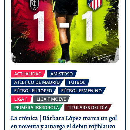
ACTUALIDAD
AMISTOSO
ATLÉTICO DE MADRID
FÚTBOL
FÚTBOL EUROPEO
FÚTBOL FEMENINO
LIGA F
LIGA F MOEVE
PRIMERA IBERDROLA
TITULARES DEL DÍA
La crónica | Bárbara López marca un gol
en noventa y amarga el debut rojiblanco