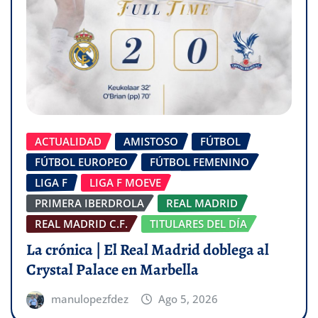
ACTUALIDAD
AMISTOSO
FÚTBOL
FÚTBOL EUROPEO
FÚTBOL FEMENINO
LIGA F
LIGA F MOEVE
PRIMERA IBERDROLA
REAL MADRID
REAL MADRID C.F.
TITULARES DEL DÍA
La crónica | El Real Madrid doblega al
Crystal Palace en Marbella
manulopezfdez
Ago 5, 2026