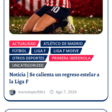
ACTUALIDAD
ATLÉTICO DE MADRID
FÚTBOL
LIGA F
LIGA F MOEVE
OTROS DEPORTES
PRIMERA IBERDROLA
UNCATEGORIZED
Noticia | Se calienta un regreso estelar a
la Liga F
manulopezfdez
Ago 7, 2026