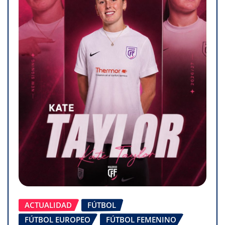
ACTUALIDAD
FÚTBOL
FÚTBOL EUROPEO
FÚTBOL FEMENINO