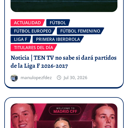
ACTUALIDAD
FÚTBOL
FÚTBOL EUROPEO
FÚTBOL FEMENINO
LIGA F
PRIMERA IBERDROLA
TITULARES DEL DÍA
Noticia | TEN TV no sabe si dará partidos
de la Liga F 2026-2027
manulopezfdez
Jul 30, 2026