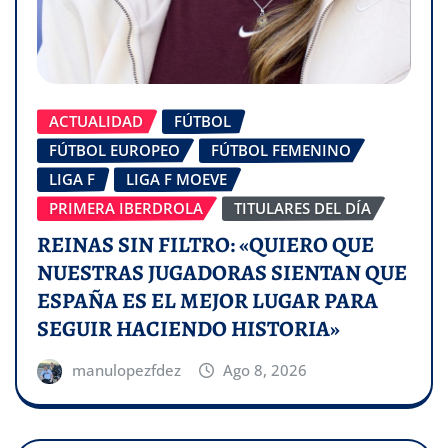
ACTUALIDAD
FÚTBOL
FÚTBOL EUROPEO
FÚTBOL FEMENINO
LIGA F
LIGA F MOEVE
PRIMERA IBERDROLA
TITULARES DEL DÍA
REINAS SIN FILTRO: «QUIERO QUE
NUESTRAS JUGADORAS SIENTAN QUE
ESPAÑA ES EL MEJOR LUGAR PARA
SEGUIR HACIENDO HISTORIA»
manulopezfdez
Ago 8, 2026