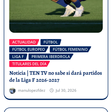
ACTUALIDAD
FÚTBOL
FÚTBOL EUROPEO
FÚTBOL FEMENINO
LIGA F
PRIMERA IBERDROLA
TITULARES DEL DÍA
Noticia | TEN TV no sabe si dará partidos
de la Liga F 2026-2027
manulopezfdez
Jul 30, 2026