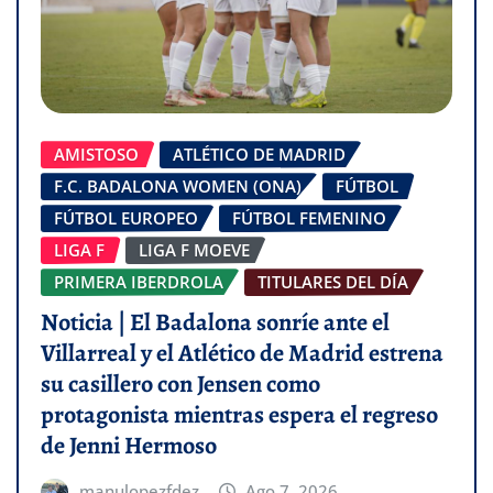
AMISTOSO
ATLÉTICO DE MADRID
F.C. BADALONA WOMEN (ONA)
FÚTBOL
FÚTBOL EUROPEO
FÚTBOL FEMENINO
LIGA F
LIGA F MOEVE
PRIMERA IBERDROLA
TITULARES DEL DÍA
Noticia | El Badalona sonríe ante el
Villarreal y el Atlético de Madrid estrena
su casillero con Jensen como
protagonista mientras espera el regreso
de Jenni Hermoso
manulopezfdez
Ago 7, 2026