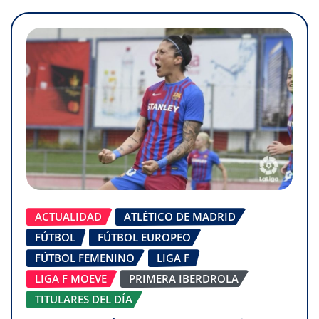
ACTUALIDAD
ATLÉTICO DE MADRID
FÚTBOL
FÚTBOL EUROPEO
FÚTBOL FEMENINO
LIGA F
LIGA F MOEVE
PRIMERA IBERDROLA
TITULARES DEL DÍA