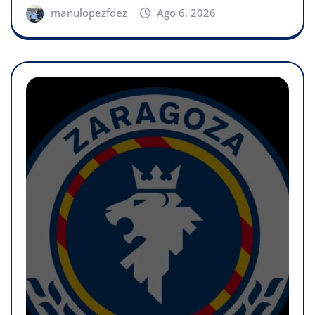
manulopezfdez
Ago 6, 2026