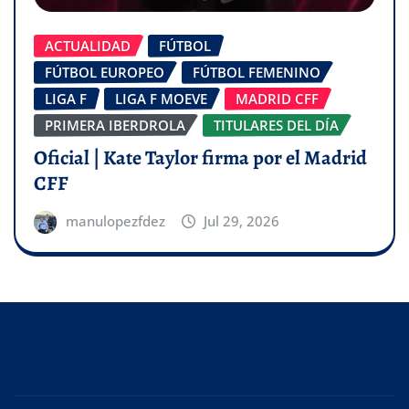
ACTUALIDAD
FÚTBOL
FÚTBOL EUROPEO
FÚTBOL FEMENINO
LIGA F
LIGA F MOEVE
MADRID CFF
PRIMERA IBERDROLA
TITULARES DEL DÍA
Oficial | Kate Taylor firma por el Madrid
CFF
manulopezfdez
Jul 29, 2026