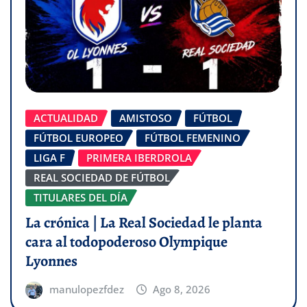
ACTUALIDAD
AMISTOSO
FÚTBOL
FÚTBOL EUROPEO
FÚTBOL FEMENINO
LIGA F
PRIMERA IBERDROLA
REAL SOCIEDAD DE FÚTBOL
TITULARES DEL DÍA
La crónica | La Real Sociedad le planta
cara al todopoderoso Olympique
Lyonnes
manulopezfdez
Ago 8, 2026