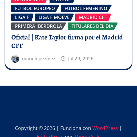
FÚTBOL EUROPEO
FÚTBOL FEMENINO
LIGA F
LIGA F MOEVE
MADRID CFF
PRIMERA IBERDROLA
TITULARES DEL DÍA
Oficial | Kate Taylor firma por el Madrid
CFF
manulopezfdez
Jul 29, 2026
Copyright © 2026 | Funciona con
WordPress
|
EditorPress
por
ThemeArile