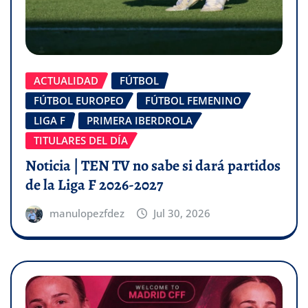
ACTUALIDAD
FÚTBOL
FÚTBOL EUROPEO
FÚTBOL FEMENINO
LIGA F
PRIMERA IBERDROLA
TITULARES DEL DÍA
Noticia | TEN TV no sabe si dará partidos
de la Liga F 2026-2027
manulopezfdez
Jul 30, 2026