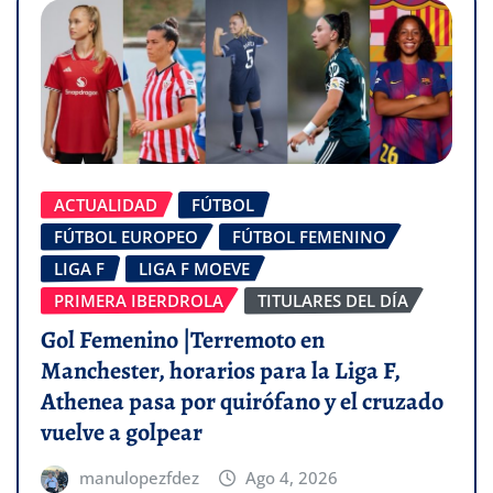
ACTUALIDAD
FÚTBOL
FÚTBOL EUROPEO
FÚTBOL FEMENINO
LIGA F
LIGA F MOEVE
PRIMERA IBERDROLA
TITULARES DEL DÍA
Gol Femenino |Terremoto en
Manchester, horarios para la Liga F,
Athenea pasa por quirófano y el cruzado
vuelve a golpear
manulopezfdez
Ago 4, 2026