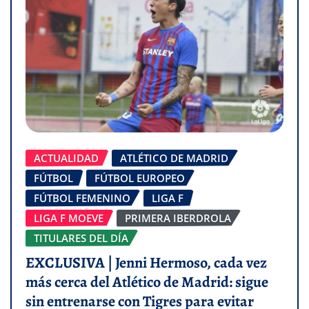
ACTUALIDAD
ATLÉTICO DE MADRID
FÚTBOL
FÚTBOL EUROPEO
FÚTBOL FEMENINO
LIGA F
LIGA F MOEVE
PRIMERA IBERDROLA
TITULARES DEL DÍA
EXCLUSIVA | Jenni Hermoso, cada vez
más cerca del Atlético de Madrid: sigue
sin entrenarse con Tigres para evitar