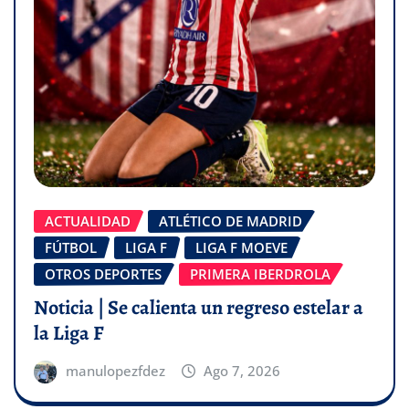
ACTUALIDAD
ATLÉTICO DE MADRID
FÚTBOL
LIGA F
LIGA F MOEVE
OTROS DEPORTES
PRIMERA IBERDROLA
Noticia | Se calienta un regreso estelar a
la Liga F
manulopezfdez
Ago 7, 2026