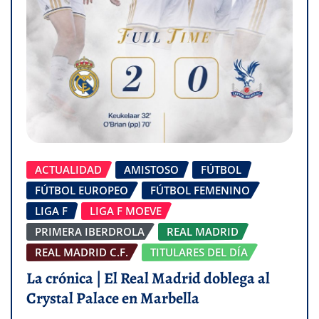
ACTUALIDAD
AMISTOSO
FÚTBOL
FÚTBOL EUROPEO
FÚTBOL FEMENINO
LIGA F
LIGA F MOEVE
PRIMERA IBERDROLA
REAL MADRID
REAL MADRID C.F.
TITULARES DEL DÍA
La crónica | El Real Madrid doblega al
Crystal Palace en Marbella