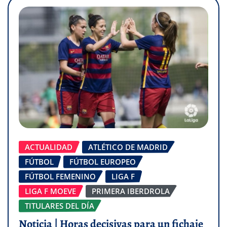
ACTUALIDAD
ATLÉTICO DE MADRID
FÚTBOL
FÚTBOL EUROPEO
FÚTBOL FEMENINO
LIGA F
LIGA F MOEVE
PRIMERA IBERDROLA
TITULARES DEL DÍA
Noticia | Horas decisivas para un fichaje