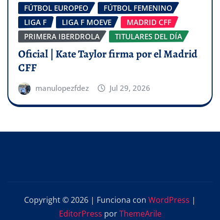
FÚTBOL EUROPEO
FÚTBOL FEMENINO
LIGA F
LIGA F MOEVE
MADRID CFF
PRIMERA IBERDROLA
TITULARES DEL DÍA
Oficial | Kate Taylor firma por el Madrid
CFF
manulopezfdez
Jul 29, 2026
Copyright © 2026 | Funciona con
WordPress
|
EditorPress
por
ThemeArile