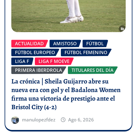
ACTUALIDAD
AMISTOSO
FÚTBOL
FÚTBOL EUROPEO
FÚTBOL FEMENINO
LIGA F
LIGA F MOEVE
PRIMERA IBERDROLA
TITULARES DEL DÍA
La crónica | Sheila Guijarro abre su
nueva era con gol y el Badalona Women
firma una victoria de prestigio ante el
Bristol City (4-2)
manulopezfdez
Ago 6, 2026