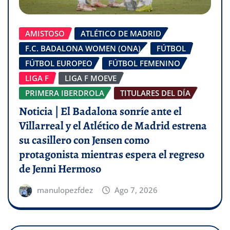
AMISTOSO
ATLÉTICO DE MADRID
F.C. BADALONA WOMEN (ONA)
FÚTBOL
FÚTBOL EUROPEO
FÚTBOL FEMENINO
LIGA F
LIGA F MOEVE
PRIMERA IBERDROLA
TITULARES DEL DÍA
Noticia | El Badalona sonríe ante el
Villarreal y el Atlético de Madrid estrena
su casillero con Jensen como
protagonista mientras espera el regreso
de Jenni Hermoso
manulopezfdez
Ago 7, 2026