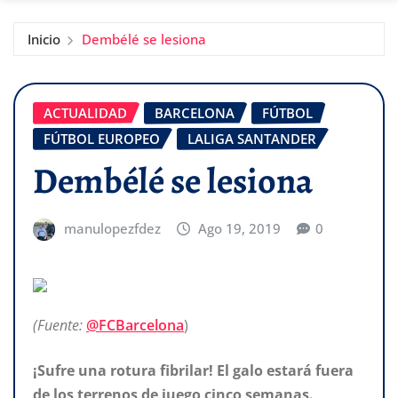
Inicio
Dembélé se lesiona
ACTUALIDAD
BARCELONA
FÚTBOL
FÚTBOL EUROPEO
LALIGA SANTANDER
Dembélé se lesiona
manulopezfdez
Ago 19, 2019
0
(Fuente:
@FCBarcelona
)
¡Sufre una rotura fibrilar! El galo estará fuera
de los terrenos de juego cinco semanas.