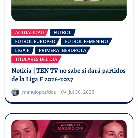
ACTUALIDAD
FÚTBOL
FÚTBOL EUROPEO
FÚTBOL FEMENINO
LIGA F
PRIMERA IBERDROLA
TITULARES DEL DÍA
Noticia | TEN TV no sabe si dará partidos
de la Liga F 2026-2027
manulopezfdez
Jul 30, 2026