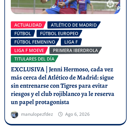
ACTUALIDAD
ATLÉTICO DE MADRID
FÚTBOL
FÚTBOL EUROPEO
FÚTBOL FEMENINO
LIGA F
LIGA F MOEVE
PRIMERA IBERDROLA
TITULARES DEL DÍA
EXCLUSIVA | Jenni Hermoso, cada vez
más cerca del Atlético de Madrid: sigue
sin entrenarse con Tigres para evitar
riesgos y el club rojiblanco ya le reserva
un papel protagonista
manulopezfdez
Ago 6, 2026