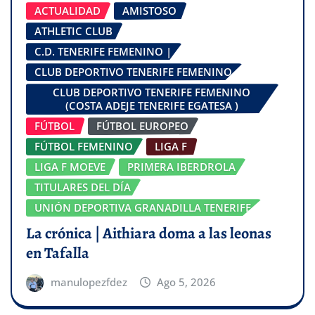
ACTUALIDAD
AMISTOSO
ATHLETIC CLUB
C.D. TENERIFE FEMENINO |
CLUB DEPORTIVO TENERIFE FEMENINO
CLUB DEPORTIVO TENERIFE FEMENINO
(COSTA ADEJE TENERIFE EGATESA )
FÚTBOL
FÚTBOL EUROPEO
FÚTBOL FEMENINO
LIGA F
LIGA F MOEVE
PRIMERA IBERDROLA
TITULARES DEL DÍA
UNIÓN DEPORTIVA GRANADILLA TENERIFE
La crónica | Aithiara doma a las leonas
en Tafalla
manulopezfdez
Ago 5, 2026