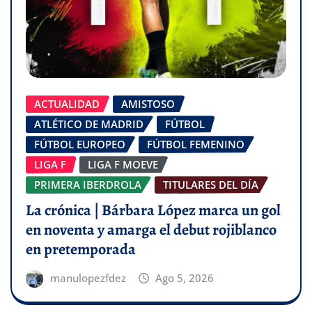
ACTUALIDAD
AMISTOSO
ATLÉTICO DE MADRID
FÚTBOL
FÚTBOL EUROPEO
FÚTBOL FEMENINO
LIGA F
LIGA F MOEVE
PRIMERA IBERDROLA
TITULARES DEL DÍA
La crónica | Bárbara López marca un gol
en noventa y amarga el debut rojiblanco
en pretemporada
manulopezfdez
Ago 5, 2026