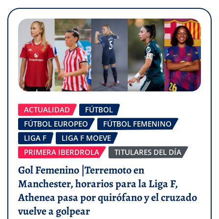
ACTUALIDAD
FÚTBOL
FÚTBOL EUROPEO
FÚTBOL FEMENINO
LIGA F
LIGA F MOEVE
PRIMERA IBERDROLA
TITULARES DEL DÍA
Gol Femenino |Terremoto en
Manchester, horarios para la Liga F,
Athenea pasa por quirófano y el cruzado
vuelve a golpear