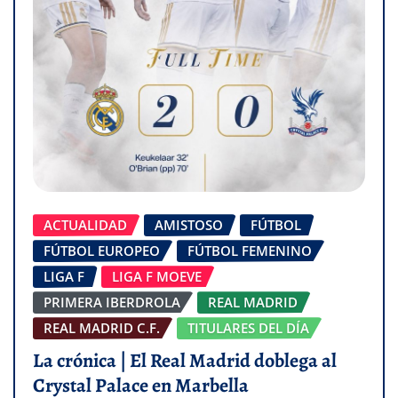
ACTUALIDAD
AMISTOSO
FÚTBOL
FÚTBOL EUROPEO
FÚTBOL FEMENINO
LIGA F
LIGA F MOEVE
PRIMERA IBERDROLA
REAL MADRID
REAL MADRID C.F.
TITULARES DEL DÍA
La crónica | El Real Madrid doblega al
Crystal Palace en Marbella