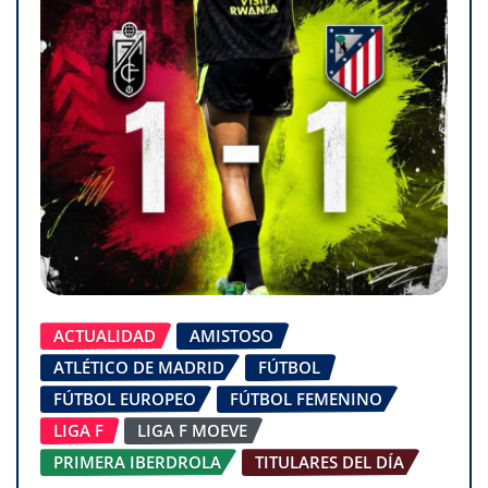
ACTUALIDAD
AMISTOSO
ATLÉTICO DE MADRID
FÚTBOL
FÚTBOL EUROPEO
FÚTBOL FEMENINO
LIGA F
LIGA F MOEVE
PRIMERA IBERDROLA
TITULARES DEL DÍA