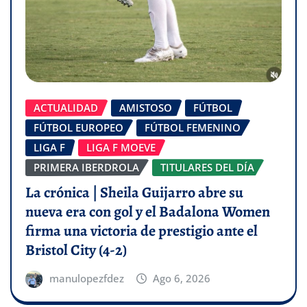
ACTUALIDAD
AMISTOSO
FÚTBOL
FÚTBOL EUROPEO
FÚTBOL FEMENINO
LIGA F
LIGA F MOEVE
PRIMERA IBERDROLA
TITULARES DEL DÍA
La crónica | Sheila Guijarro abre su
nueva era con gol y el Badalona Women
firma una victoria de prestigio ante el
Bristol City (4-2)
manulopezfdez
Ago 6, 2026