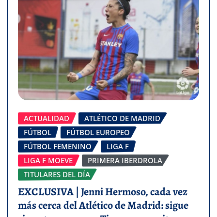
ACTUALIDAD
ATLÉTICO DE MADRID
FÚTBOL
FÚTBOL EUROPEO
FÚTBOL FEMENINO
LIGA F
LIGA F MOEVE
PRIMERA IBERDROLA
TITULARES DEL DÍA
EXCLUSIVA | Jenni Hermoso, cada vez
más cerca del Atlético de Madrid: sigue