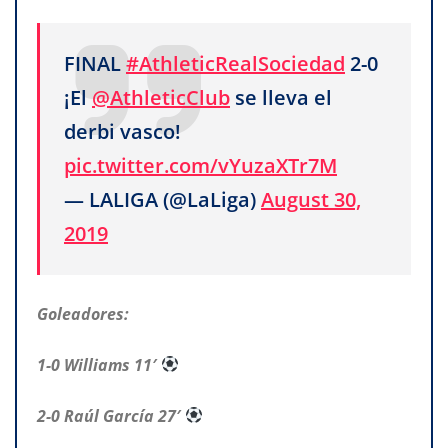
FINAL
#AthleticRealSociedad
2-0
¡El
@AthleticClub
se lleva el
derbi vasco!
pic.twitter.com/vYuzaXTr7M
— LALIGA (@LaLiga)
August 30,
2019
Goleadores:
1-0 Williams 11′
2-0 Raúl García 27′