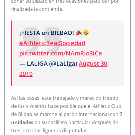
sonar su silbato en tres ocasiones para dar por
finalizada la contienda.
¡FIESTA en BILBAO!
#AthleticRealSociedad
pic.twitter.com/NAmRlo3iCe
— LALIGA (@LaLiga)
August 30,
2019
Así las cosas, este trabajado y merecido triunfo
de los vizcaínos hace posible que el Athletic Club
de Bilbao se marche al parón internacional con
7
unidades
en su casillero particular
después de
tres jornadas ligueras disputadas.