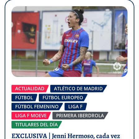
ACTUALIDAD
ATLÉTICO DE MADRID
FÚTBOL
FÚTBOL EUROPEO
FÚTBOL FEMENINO
LIGA F
LIGA F MOEVE
PRIMERA IBERDROLA
TITULARES DEL DÍA
EXCLUSIVA | Jenni Hermoso, cada vez