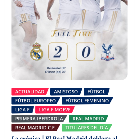
ACTUALIDAD
AMISTOSO
FÚTBOL
FÚTBOL EUROPEO
FÚTBOL FEMENINO
LIGA F
LIGA F MOEVE
PRIMERA IBERDROLA
REAL MADRID
REAL MADRID C.F.
TITULARES DEL DÍA
La crónica | El Real Madrid doblega al