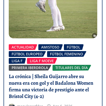
ACTUALIDAD
AMISTOSO
FÚTBOL
FÚTBOL EUROPEO
FÚTBOL FEMENINO
LIGA F
LIGA F MOEVE
PRIMERA IBERDROLA
TITULARES DEL DÍA
La crónica | Sheila Guijarro abre su
nueva era con gol y el Badalona Women
firma una victoria de prestigio ante el
Bristol City (4-2)
manulopezfdez
Ago 6, 2026