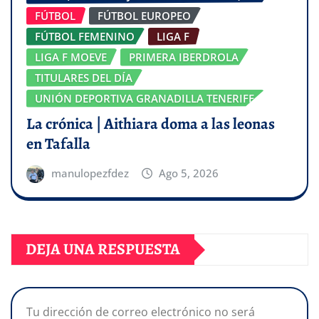
FÚTBOL
FÚTBOL EUROPEO
FÚTBOL FEMENINO
LIGA F
LIGA F MOEVE
PRIMERA IBERDROLA
TITULARES DEL DÍA
UNIÓN DEPORTIVA GRANADILLA TENERIFE
La crónica | Aithiara doma a las leonas
en Tafalla
manulopezfdez
Ago 5, 2026
DEJA UNA RESPUESTA
Tu dirección de correo electrónico no será