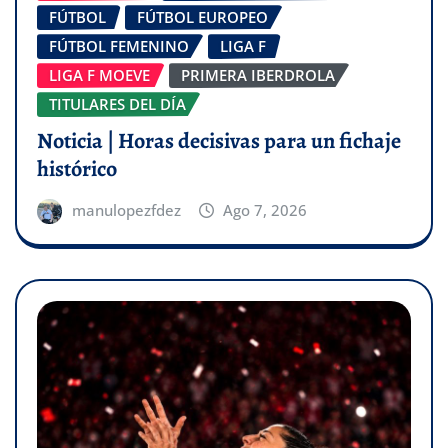
FÚTBOL
FÚTBOL EUROPEO
FÚTBOL FEMENINO
LIGA F
LIGA F MOEVE
PRIMERA IBERDROLA
TITULARES DEL DÍA
Noticia | Horas decisivas para un fichaje
histórico
manulopezfdez
Ago 7, 2026