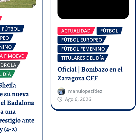
FÚTBOL
ACTUALIDAD
FÚTBOL
OPEO
FÚTBOL EUROPEO
ENINO
FÚTBOL FEMENINO
GA F MOEVE
TITULARES DEL DÍA
RDROLA
Oficial | Bombazo en el
L DÍA
Zaragoza CFF
Sheila
manulopezfdez
e su nueva
Ago 6, 2026
y el Badalona
a una
restigio ante
y (4-2)