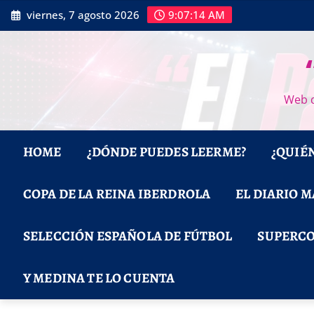
Saltar
viernes, 7 agosto 2026
9:07:15 AM
al
contenido
Web d
HOME
¿DÓNDE PUEDES LEERME?
¿QUIÉ
COPA DE LA REINA IBERDROLA
EL DIARIO 
SELECCIÓN ESPAÑOLA DE FÚTBOL
SUPERCO
Y MEDINA TE LO CUENTA