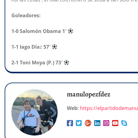
Goleadores:
1-0 Salomón Obama 1′
1-1 Iago Día
z
57′
2-1 Toni Moya (P.) 73′
manulopezfdez
Web:
https://elpartidodeman