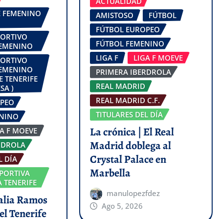
ACTUALIDAD
FE FEMENINO
AMISTOSO
FÚTBOL
FÚTBOL EUROPEO
PORTIVO
FÚTBOL FEMENINO
FEMENINO
LIGA F
LIGA F MOEVE
PORTIVO
FEMENINO
PRIMERA IBERDROLA
E TENERIFE
REAL MADRID
SA )
REAL MADRID C.F.
OPEO
TITULARES DEL DÍA
ENINO
La crónica | El Real
GA F MOEVE
Madrid doblega al
RDROLA
Crystal Palace en
L DÍA
Marbella
PORTIVA
 TENERIFE
manulopezfdez
talia Ramos
Ago 5, 2026
el Tenerife