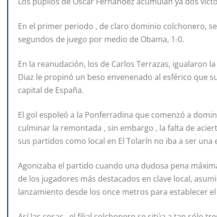
Los pupilos de Óscar Fernández acumulan ya dos victo
En el primer periodo , de claro dominio colchonero, se
segundos de juego por medio de Obama, 1-0.
En la reanudación, los de Carlos Terrazas, igualaron l
Diaz le propinó un beso envenenado al esférico que sup
capital de España.
El gol espoleó a la Ponferradina que comenzó a domin
culminar la remontada , sin embargo , la falta de acier
sus partidos como local en El Tolarín no iba a ser una
Agonizaba el partido cuando una dudosa pena máxima f
de los jugadores más destacados en clave local, asumi
lanzamiento desde los once metros para establecer el 2
Así las cosas , el filial colchonero se sitúa a tan sólo 