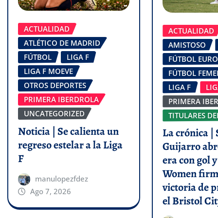
ACTUALIDAD
ACTUALIDAD
ATLÉTICO DE MADRID
AMISTOSO
FÚTBOL
LIGA F
FÚTBOL EUR
LIGA F MOEVE
FÚTBOL FEM
OTROS DEPORTES
LIGA F
LI
PRIMERA IBERDROLA
PRIMERA IBE
UNCATEGORIZED
TITULARES DE
Noticia | Se calienta un
La crónica | 
regreso estelar a la Liga
Guijarro abr
F
era con gol 
Women firm
manulopezfdez
victoria de p
Ago 7, 2026
el Bristol Cit