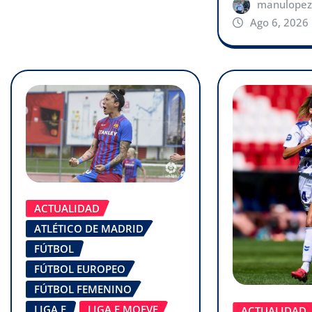
manulopez
Ago 6, 2026
ACTUALIDAD
ATLÉTICO DE MADRID
FÚTBOL
FÚTBOL EUROPEO
FÚTBOL FEMENINO
LIGA F
LIGA F MOEVE
ACTUALIDAD