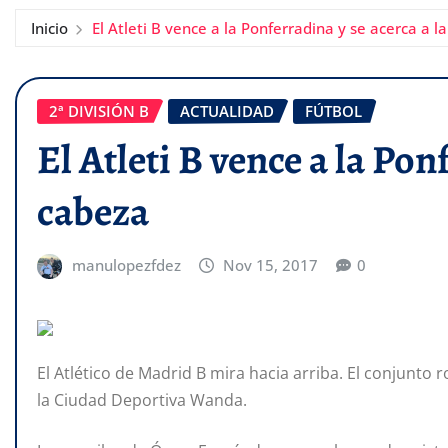
Inicio
El Atleti B vence a la Ponferradina y se acerca a l
2ª DIVISIÓN B
ACTUALIDAD
FÚTBOL
El Atleti B vence a la Pon
cabeza
manulopezfdez
Nov 15, 2017
0
El Atlético de Madrid B mira hacia arriba. El conjunto 
la Ciudad Deportiva Wanda.