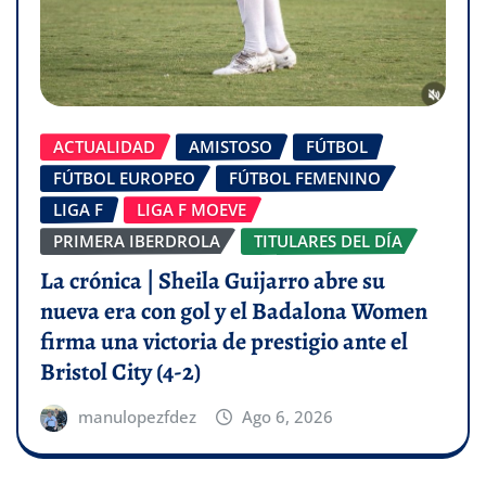
ACTUALIDAD
AMISTOSO
FÚTBOL
FÚTBOL EUROPEO
FÚTBOL FEMENINO
LIGA F
LIGA F MOEVE
PRIMERA IBERDROLA
TITULARES DEL DÍA
La crónica | Sheila Guijarro abre su
nueva era con gol y el Badalona Women
firma una victoria de prestigio ante el
Bristol City (4-2)
manulopezfdez
Ago 6, 2026