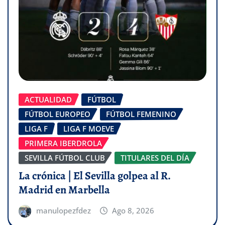
ACTUALIDAD
FÚTBOL
FÚTBOL EUROPEO
FÚTBOL FEMENINO
LIGA F
LIGA F MOEVE
PRIMERA IBERDROLA
SEVILLA FÚTBOL CLUB
TITULARES DEL DÍA
La crónica | El Sevilla golpea al R.
Madrid en Marbella
manulopezfdez
Ago 8, 2026