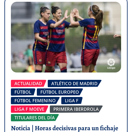
ACTUALIDAD
ATLÉTICO DE MADRID
FÚTBOL
FÚTBOL EUROPEO
FÚTBOL FEMENINO
LIGA F
LIGA F MOEVE
PRIMERA IBERDROLA
TITULARES DEL DÍA
Noticia | Horas decisivas para un fichaje