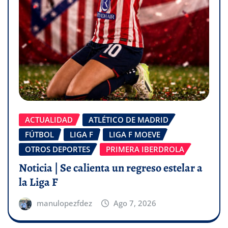
ACTUALIDAD
ATLÉTICO DE MADRID
FÚTBOL
LIGA F
LIGA F MOEVE
OTROS DEPORTES
PRIMERA IBERDROLA
Noticia | Se calienta un regreso estelar a
la Liga F
manulopezfdez
Ago 7, 2026