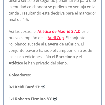
pese a se
r
sólo el segundo penalti sirvió para que
la entidad colchonera se pudiera en ventaja en la
tanda , resultando esta decisiva para el marcador
final de 4-5.
Así las cosas, el
Atlético de Madrid S.A.D
es el
nuevo campeón de la
Audi Cup
. El conjunto
rojiblanco sucede al
Bayern de Múnich.
El
conjunto bávaro ha sido el campeón en tres de
las cinco ediciones, sólo el
Barcelona
y el
Atlético
le han privado del pleno.
Goleadores:
0-1 Keidi Baré 13′
1-1 Roberto Firmino 83′