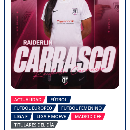
ACTUALIDAD
FÚTBOL
FÚTBOL EUROPEO
FÚTBOL FEMENINO
LIGA F
LIGA F MOEVE
MADRID CFF
TITULARES DEL DÍA