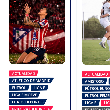
ACTUALIDAD
ACTUALIDAD
ATLÉTICO DE MADRID
AMISTOSO
FÚTBOL
LIGA F
FÚTBOL EUR
LIGA F MOEVE
FÚTBOL FEM
OTROS DEPORTES
LIGA F
LI
PRIMERA IBERDROLA
PRIMERA IBE