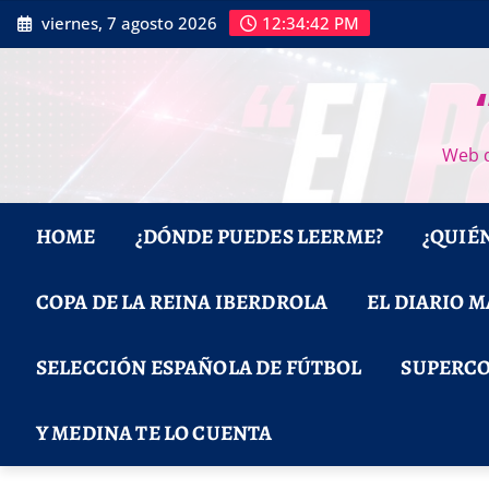
Saltar
viernes, 7 agosto 2026
12:34:43 PM
al
contenido
Web d
HOME
¿DÓNDE PUEDES LEERME?
¿QUIÉ
COPA DE LA REINA IBERDROLA
EL DIARIO 
SELECCIÓN ESPAÑOLA DE FÚTBOL
SUPERCO
Y MEDINA TE LO CUENTA