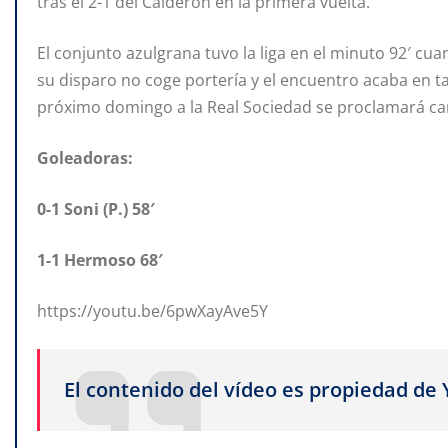
tras el 2-1 del Calderón en la primera vuelta.
El conjunto azulgrana tuvo la liga en el minuto 92′ cu
su disparo no coge portería y el encuentro acaba en ta
próximo domingo a la Real Sociedad se proclamará 
Goleadoras:
0-1 Soni (P.) 58′
1-1 Hermoso 68′
https://youtu.be/6pwXayAve5Y
El contenido del vídeo es propiedad de