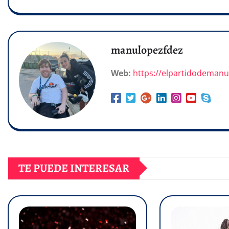
manulopezfdez
Web:
https://elpartidodeman
TE PUEDE INTERESAR