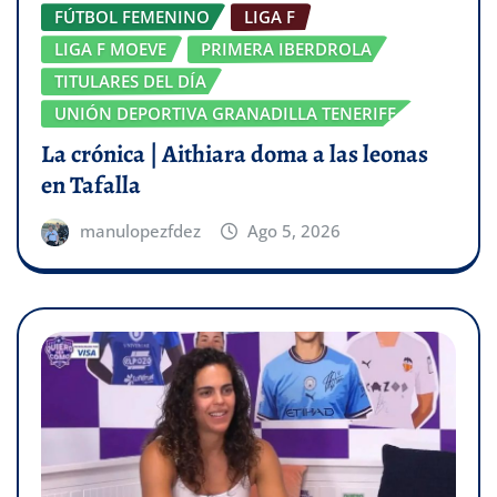
FÚTBOL FEMENINO
LIGA F
LIGA F MOEVE
PRIMERA IBERDROLA
TITULARES DEL DÍA
UNIÓN DEPORTIVA GRANADILLA TENERIFE
La crónica | Aithiara doma a las leonas
en Tafalla
manulopezfdez
Ago 5, 2026