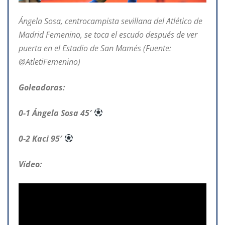
Ángela Sosa, centrocampista sevillana del Atlético de
Madrid Femenino, se toca el escudo después de ver
puerta en el Estadio de San Mamés (Fuente:
@AtletiFemenino)
Goleadoras:
0-1 Ángela Sosa 45′
0-2 Kaci 95′
Vídeo: