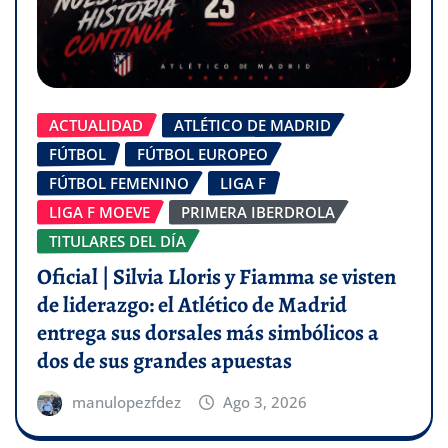
ACTUALIDAD
ATLÉTICO DE MADRID
FÚTBOL
FÚTBOL EUROPEO
FÚTBOL FEMENINO
LIGA F
LIGA F MOEVE
PRIMERA IBERDROLA
TITULARES DEL DÍA
Oficial | Silvia Lloris y Fiamma se visten
de liderazgo: el Atlético de Madrid
entrega sus dorsales más simbólicos a
dos de sus grandes apuestas
manulopezfdez
Ago 3, 2026