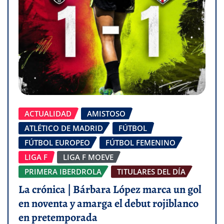
ACTUALIDAD
AMISTOSO
ATLÉTICO DE MADRID
FÚTBOL
FÚTBOL EUROPEO
FÚTBOL FEMENINO
LIGA F
LIGA F MOEVE
PRIMERA IBERDROLA
TITULARES DEL DÍA
La crónica | Bárbara López marca un gol
en noventa y amarga el debut rojiblanco
en pretemporada