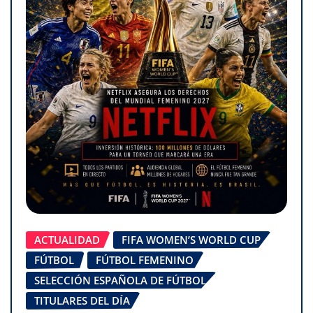
ACTUALIDAD
FIFA WOMEN’S WORLD CUP
FÚTBOL
FÚTBOL FEMENINO
SELECCIÓN ESPAÑOLA DE FÚTBOL
TITULARES DEL DÍA