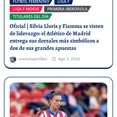
FÚTBOL FEMENINO
LIGA F
LIGA F MOEVE
PRIMERA IBERDROLA
TITULARES DEL DÍA
Oficial | Silvia Lloris y Fiamma se visten
de liderazgo: el Atlético de Madrid
entrega sus dorsales más simbólicos a
dos de sus grandes apuestas
manulopezfdez
Ago 3, 2026