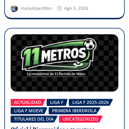
manulopezfdez
Ago 5, 2026
ACTUALIDAD
LIGA F
LIGA F 2025-2026
LIGA F MOEVE
PRIMERA IBERDROLA
TITULARES DEL DÍA
UNCATEGORIZED