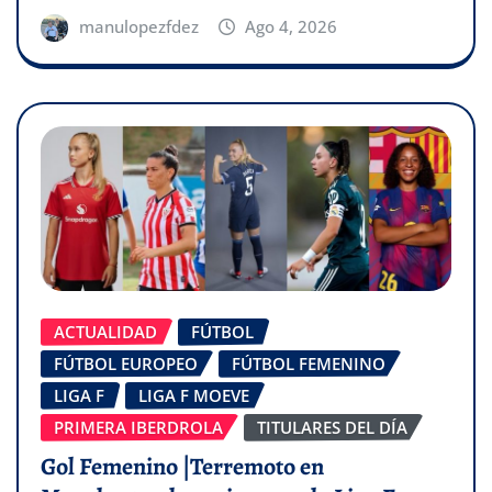
manulopezfdez
Ago 4, 2026
ACTUALIDAD
FÚTBOL
FÚTBOL EUROPEO
FÚTBOL FEMENINO
LIGA F
LIGA F MOEVE
PRIMERA IBERDROLA
TITULARES DEL DÍA
Gol Femenino |Terremoto en