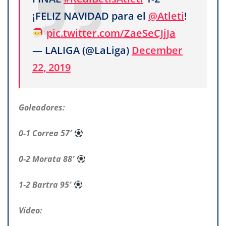
¡FELIZ NAVIDAD para el
@Atleti
!
pic.twitter.com/ZaeSeCJjJa
— LALIGA (@LaLiga)
December
22, 2019
Goleadores:
0-1 Correa 57′
0-2 Morata 88′
1-2 Bartra 95′
Vídeo: