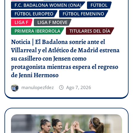
F.C. BADALONA WOMEN (ONA)
FÚTBOL
FÚTBOL EUROPEO
FÚTBOL FEMENINO
LIGA F
LIGA F MOEVE
PRIMERA IBERDROLA
TITULARES DEL DÍA
Noticia | El Badalona sonríe ante el
Villarreal y el Atlético de Madrid estrena
su casillero con Jensen como
protagonista mientras espera el regreso
de Jenni Hermoso
manulopezfdez
Ago 7, 2026