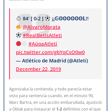
84' [ 0-2 ]
¡¡𝔾𝕆𝕆𝕆𝕆𝕆𝕆𝕃!!
@AlvaroMorata
#RealBetisAtleti
#AúpaAtleti
pic.twitter.com/gbYqCsO0w0
— Atlético de Madrid (@Atleti)
December 22, 2019
Agonizaba la contienda, y todo parecía estar
visto para sentencia cuando, en el minuto 90,
Marc Bartra, en una acción embarullada, ajustició
a Oblak para instaurar el
1-2
definitivo con el que