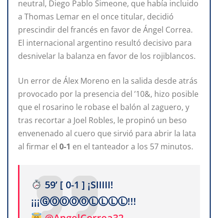
neutral, Diego Pablo Simeone, que había incluido
a Thomas Lemar en el once titular, decidió
prescindir del francés en favor de Ángel Correa.
El internacional argentino resultó decisivo para
desnivelar la balanza en favor de los rojiblancos.
Un error de Álex Moreno en la salida desde atrás
provocado por la presencia del ’10&, hizo posible
que el rosarino le robase el balón al zaguero, y
tras recortar a Joel Robles, le propinó un beso
envenenado al cuero que sirvió para abrir la lata
al firmar el
0-1
en el tanteador a los 57 minutos.
59’ [ 0-1 ] ¡SIIIII!
¡¡¡ⒼⓄⓄⓄⓄⓁⓁⓁⓁ!!!
@AngelCorrea32