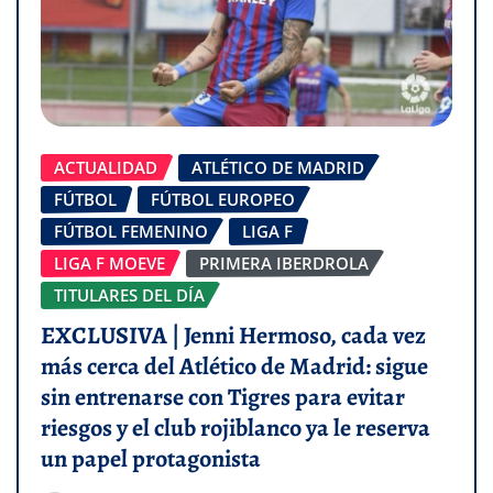
ACTUALIDAD
ATLÉTICO DE MADRID
FÚTBOL
FÚTBOL EUROPEO
FÚTBOL FEMENINO
LIGA F
LIGA F MOEVE
PRIMERA IBERDROLA
TITULARES DEL DÍA
EXCLUSIVA | Jenni Hermoso, cada vez
más cerca del Atlético de Madrid: sigue
sin entrenarse con Tigres para evitar
riesgos y el club rojiblanco ya le reserva
un papel protagonista