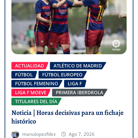
ACTUALIDAD
ATLÉTICO DE MADRID
FÚTBOL
FÚTBOL EUROPEO
FÚTBOL FEMENINO
LIGA F
LIGA F MOEVE
PRIMERA IBERDROLA
TITULARES DEL DÍA
Noticia | Horas decisivas para un fichaje
histórico
manulopezfdez
Ago 7, 2026