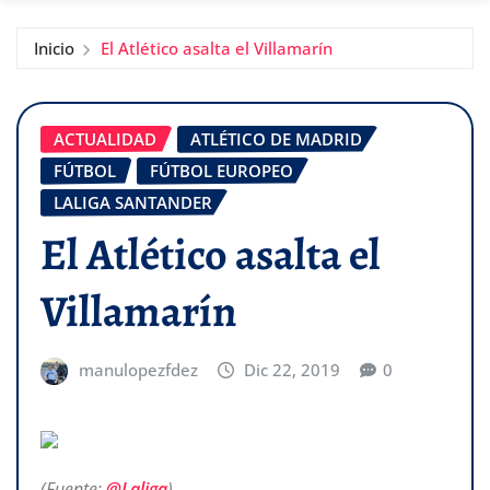
Inicio
El Atlético asalta el Villamarín
ACTUALIDAD
ATLÉTICO DE MADRID
FÚTBOL
FÚTBOL EUROPEO
LALIGA SANTANDER
El Atlético asalta el
Villamarín
manulopezfdez
Dic 22, 2019
0
(Fuente:
@Laliga
)