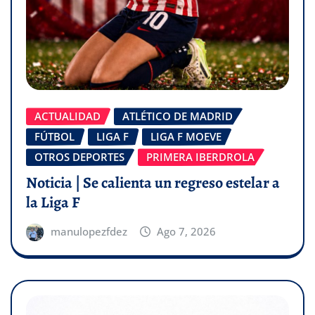
ACTUALIDAD
ATLÉTICO DE MADRID
FÚTBOL
LIGA F
LIGA F MOEVE
OTROS DEPORTES
PRIMERA IBERDROLA
Noticia | Se calienta un regreso estelar a
la Liga F
manulopezfdez
Ago 7, 2026