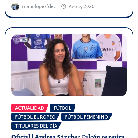
manulopezfdez
Ago 5, 2026
ACTUALIDAD
FÚTBOL
FÚTBOL EUROPEO
FÚTBOL FEMENINO
TITULARES DEL DÍA
Oficial | Andrea Sánchez Falcón se retira