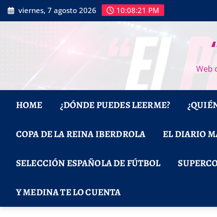
Saltar
viernes, 7 agosto 2026
10:08:22 PM
al
contenido
Web d
HOME
¿DÓNDE PUEDES LEERME?
¿QUIÉ
COPA DE LA REINA IBERDROLA
EL DIARIO 
SELECCIÓN ESPAÑOLA DE FÚTBOL
SUPERCO
Y MEDINA TE LO CUENTA