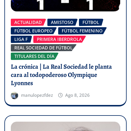
ACTUALIDAD
AMISTOSO
FÚTBOL
FÚTBOL EUROPEO
FÚTBOL FEMENINO
LIGA F
PRIMERA IBERDROLA
REAL SOCIEDAD DE FÚTBOL
TITULARES DEL DÍA
La crónica | La Real Sociedad le planta
cara al todopoderoso Olympique
Lyonnes
manulopezfdez
Ago 8, 2026