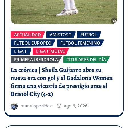
ACTUALIDAD
AMISTOSO
FÚTBOL
FÚTBOL EUROPEO
FÚTBOL FEMENINO
LIGA F
LIGA F MOEVE
PRIMERA IBERDROLA
TITULARES DEL DÍA
La crónica | Sheila Guijarro abre su
nueva era con gol y el Badalona Women
firma una victoria de prestigio ante el
Bristol City (4-2)
manulopezfdez
Ago 6, 2026