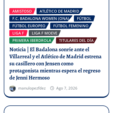
AMISTOSO
ATLÉTICO DE MADRID
F.C. BADALONA WOMEN (ONA)
FÚTBOL
FÚTBOL EUROPEO
FÚTBOL FEMENINO
LIGA F
LIGA F MOEVE
PRIMERA IBERDROLA
TITULARES DEL DÍA
Noticia | El Badalona sonríe ante el
Villarreal y el Atlético de Madrid estrena
su casillero con Jensen como
protagonista mientras espera el regreso
de Jenni Hermoso
manulopezfdez
Ago 7, 2026