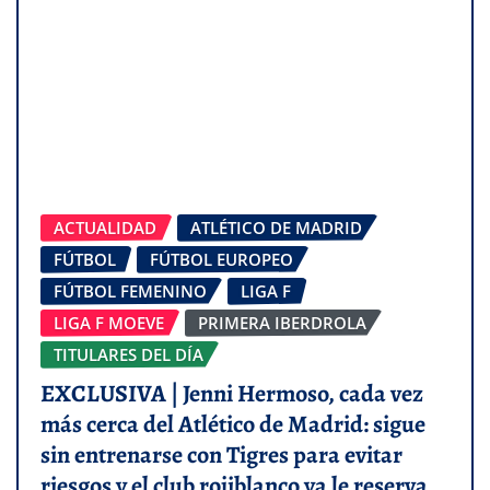
ACTUALIDAD
ATLÉTICO DE MADRID
FÚTBOL
FÚTBOL EUROPEO
FÚTBOL FEMENINO
LIGA F
LIGA F MOEVE
PRIMERA IBERDROLA
TITULARES DEL DÍA
EXCLUSIVA | Jenni Hermoso, cada vez
más cerca del Atlético de Madrid: sigue
sin entrenarse con Tigres para evitar
riesgos y el club rojiblanco ya le reserva