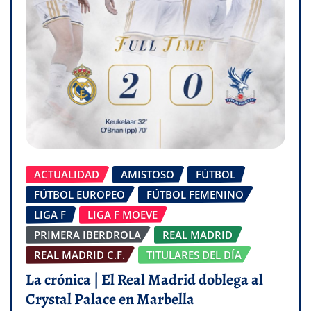
ACTUALIDAD
AMISTOSO
FÚTBOL
FÚTBOL EUROPEO
FÚTBOL FEMENINO
LIGA F
LIGA F MOEVE
PRIMERA IBERDROLA
REAL MADRID
REAL MADRID C.F.
TITULARES DEL DÍA
La crónica | El Real Madrid doblega al
Crystal Palace en Marbella