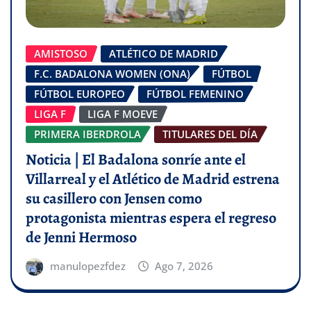
AMISTOSO
ATLÉTICO DE MADRID
F.C. BADALONA WOMEN (ONA)
FÚTBOL
FÚTBOL EUROPEO
FÚTBOL FEMENINO
LIGA F
LIGA F MOEVE
PRIMERA IBERDROLA
TITULARES DEL DÍA
Noticia | El Badalona sonríe ante el
Villarreal y el Atlético de Madrid estrena
su casillero con Jensen como
protagonista mientras espera el regreso
de Jenni Hermoso
manulopezfdez
Ago 7, 2026