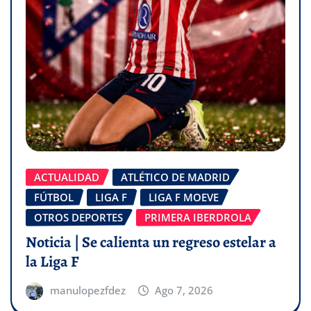
ACTUALIDAD
ATLÉTICO DE MADRID
FÚTBOL
LIGA F
LIGA F MOEVE
OTROS DEPORTES
PRIMERA IBERDROLA
Noticia | Se calienta un regreso estelar a
la Liga F
manulopezfdez
Ago 7, 2026