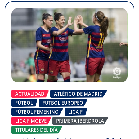
ACTUALIDAD
ATLÉTICO DE MADRID
FÚTBOL
FÚTBOL EUROPEO
FÚTBOL FEMENINO
LIGA F
LIGA F MOEVE
PRIMERA IBERDROLA
TITULARES DEL DÍA