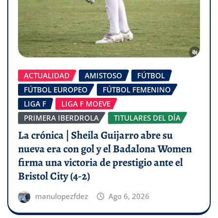
ACTUALIDAD
AMISTOSO
FÚTBOL
FÚTBOL EUROPEO
FÚTBOL FEMENINO
LIGA F
LIGA F MOEVE
PRIMERA IBERDROLA
TITULARES DEL DÍA
La crónica | Sheila Guijarro abre su
nueva era con gol y el Badalona Women
firma una victoria de prestigio ante el
Bristol City (4-2)
manulopezfdez
Ago 6, 2026