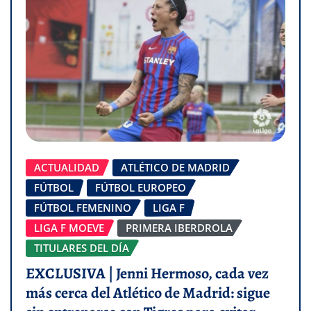
ACTUALIDAD
ATLÉTICO DE MADRID
FÚTBOL
FÚTBOL EUROPEO
FÚTBOL FEMENINO
LIGA F
LIGA F MOEVE
PRIMERA IBERDROLA
TITULARES DEL DÍA
EXCLUSIVA | Jenni Hermoso, cada vez
más cerca del Atlético de Madrid: sigue