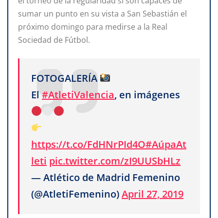
el torneo de la regularidad si son capaces de
sumar un punto en su vista a San Sebastián el
próximo domingo para medirse a la Real
Sociedad de Fútbol.
FOTOGALERÍA
El
#AtletiValencia
, en imágenes
https://t.co/FdHNrPId4O
#AúpaAt
leti
pic.twitter.com/zI9UUSbHLz
— Atlético de Madrid Femenino
(@AtletiFemenino)
April 27, 2019