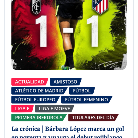
ACTUALIDAD
AMISTOSO
ATLÉTICO DE MADRID
FÚTBOL
FÚTBOL EUROPEO
FÚTBOL FEMENINO
LIGA F
LIGA F MOEVE
PRIMERA IBERDROLA
TITULARES DEL DÍA
La crónica | Bárbara López marca un gol
en noventa y amarga el debut rojiblanco