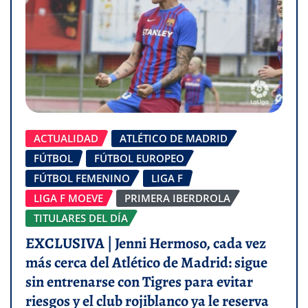
ACTUALIDAD
ATLÉTICO DE MADRID
FÚTBOL
FÚTBOL EUROPEO
FÚTBOL FEMENINO
LIGA F
LIGA F MOEVE
PRIMERA IBERDROLA
TITULARES DEL DÍA
EXCLUSIVA | Jenni Hermoso, cada vez
más cerca del Atlético de Madrid: sigue
sin entrenarse con Tigres para evitar
riesgos y el club rojiblanco ya le reserva