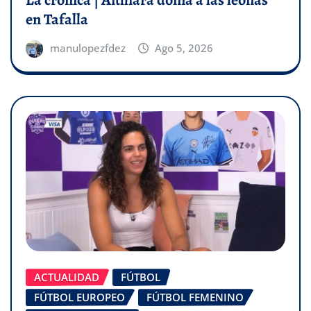
La crónica | Aithiara doma a las leonas
en Tafalla
manulopezfdez
Ago 5, 2026
ACTUALIDAD
FÚTBOL
FÚTBOL EUROPEO
FÚTBOL FEMENINO