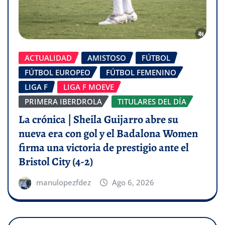
ACTUALIDAD
AMISTOSO
FÚTBOL
FÚTBOL EUROPEO
FÚTBOL FEMENINO
LIGA F
LIGA F MOEVE
PRIMERA IBERDROLA
TITULARES DEL DÍA
La crónica | Sheila Guijarro abre su
nueva era con gol y el Badalona Women
firma una victoria de prestigio ante el
Bristol City (4-2)
manulopezfdez
Ago 6, 2026