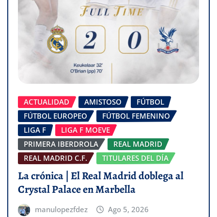
ACTUALIDAD
AMISTOSO
FÚTBOL
FÚTBOL EUROPEO
FÚTBOL FEMENINO
LIGA F
LIGA F MOEVE
PRIMERA IBERDROLA
REAL MADRID
REAL MADRID C.F.
TITULARES DEL DÍA
La crónica | El Real Madrid doblega al
Crystal Palace en Marbella
manulopezfdez
Ago 5, 2026