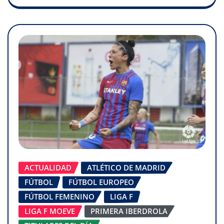
ACTUALIDAD
ATLÉTICO DE MADRID
FÚTBOL
FÚTBOL EUROPEO
FÚTBOL FEMENINO
LIGA F
LIGA F MOEVE
PRIMERA IBERDROLA