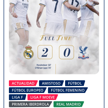
ACTUALIDAD
AMISTOSO
FÚTBOL
FÚTBOL EUROPEO
FÚTBOL FEMENINO
LIGA F
LIGA F MOEVE
PRIMERA IBERDROLA
REAL MADRID