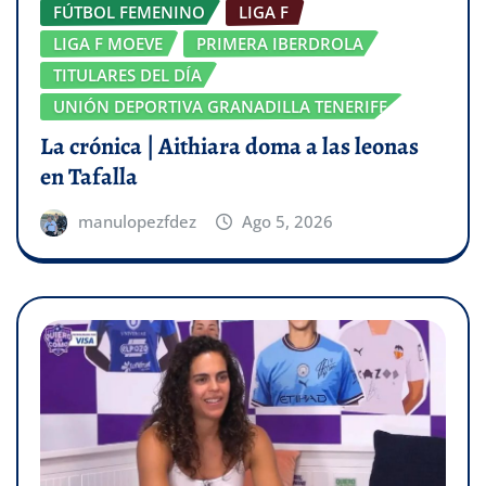
FÚTBOL FEMENINO
LIGA F
LIGA F MOEVE
PRIMERA IBERDROLA
TITULARES DEL DÍA
UNIÓN DEPORTIVA GRANADILLA TENERIFE
La crónica | Aithiara doma a las leonas
en Tafalla
manulopezfdez
Ago 5, 2026