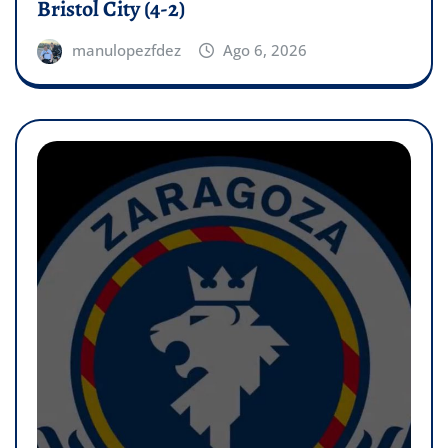
Bristol City (4-2)
manulopezfdez
Ago 6, 2026