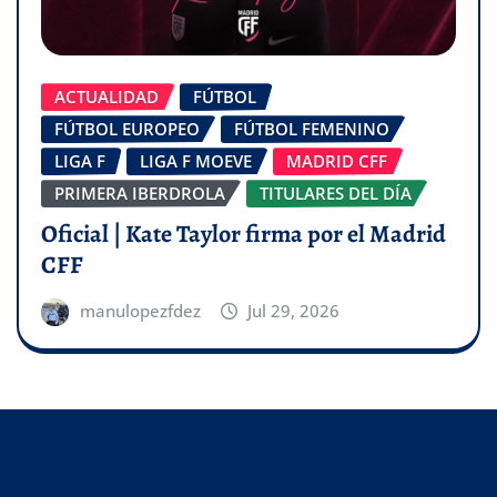
ACTUALIDAD
FÚTBOL
FÚTBOL EUROPEO
FÚTBOL FEMENINO
LIGA F
LIGA F MOEVE
MADRID CFF
PRIMERA IBERDROLA
TITULARES DEL DÍA
Oficial | Kate Taylor firma por el Madrid
CFF
manulopezfdez
Jul 29, 2026