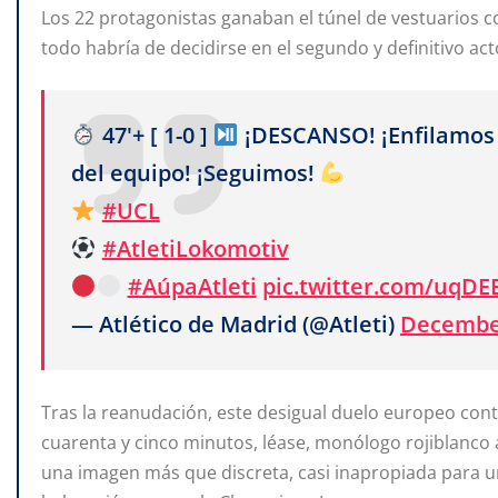
Los 22 protagonistas ganaban el túnel de vestuarios c
todo habría de decidirse en el segundo y definitivo act
47'+ [ 1-0 ]
¡DESCANSO! ¡Enfilamos 
del equipo! ¡Seguimos!
#UCL
#AtletiLokomotiv
#AúpaAtleti
pic.twitter.com/uqDE
— Atlético de Madrid (@Atleti)
December
Tras la reanudación, este desigual duelo europeo con
cuarenta y cinco minutos, léase, monólogo rojiblanco
una imagen más que discreta, casi inapropiada para un