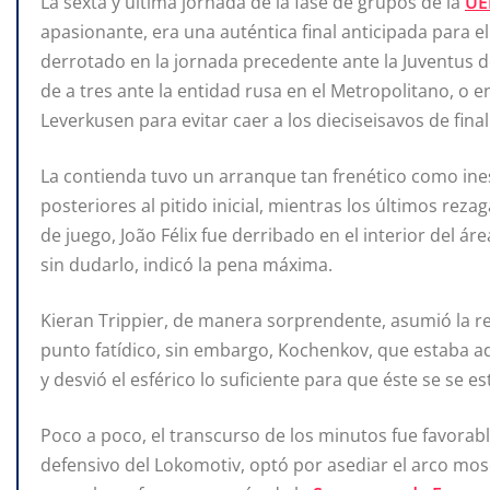
La sexta y última jornada de la fase de grupos de la
UE
apasionante, era una auténtica final anticipada para e
derrotado en la jornada precedente ante la Juventus d
de a tres ante la entidad rusa en el Metropolitano, o 
Leverkusen para evitar caer a los dieciseisavos de final
La contienda tuvo un arranque tan frenético como i
posteriores al pitido inicial, mientras los últimos re
de juego, João Félix fue derribado en el interior del á
sin dudarlo, indicó la pena máxima.
Kieran Trippier, de manera sorprendente, asumió la re
punto fatídico, sin embargo, Kochenkov, que estaba ade
y desvió el esférico lo suficiente para que éste se se 
Poco a poco, el transcurso de los minutos fue favorabl
defensivo del Lokomotiv, optó por asediar el arco mos