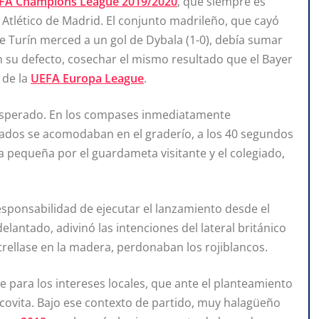
FA Champions League 2019/2020
, que siempre es
l Atlético de Madrid. El conjunto madrileño, que cayó
e Turín merced a un gol de Dybala (1-0), debía sumar
en su defecto, cosechar el mismo resultado que el Bayer
 de la
UEFA Europa League
.
nesperado. En los compases inmediatamente
zagados se acomodaban en el graderío, a los 40 segundos
rea pequeña por el guardameta visitante y el colegiado,
sponsabilidad de ejecutar el lanzamiento desde el
lantado, adivinó las intenciones del lateral británico
estrellase en la madera, perdonaban los rojiblancos.
e para los intereses locales, que ante el planteamiento
covita. Bajo ese contexto de partido, muy halagüeño