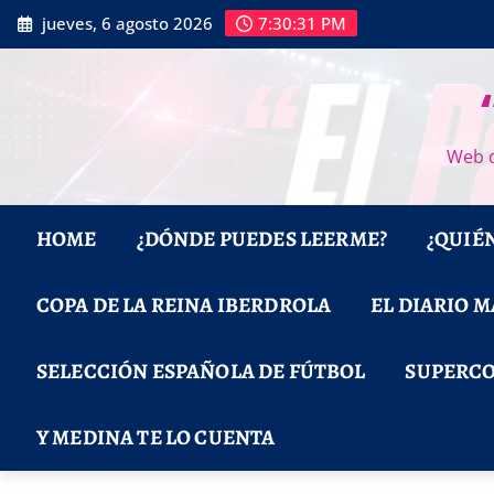
Saltar
jueves, 6 agosto 2026
7:30:32 PM
al
contenido
Web d
HOME
¿DÓNDE PUEDES LEERME?
¿QUIÉ
COPA DE LA REINA IBERDROLA
EL DIARIO 
SELECCIÓN ESPAÑOLA DE FÚTBOL
SUPERCO
Y MEDINA TE LO CUENTA