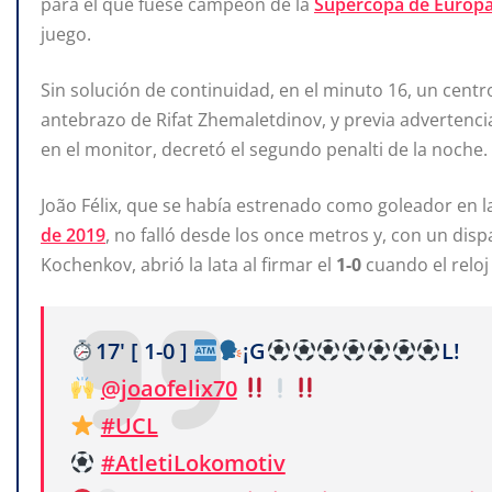
para el que fuese campeón de la
Supercopa de Europa
juego.
Sin solución de continuidad, en el minuto 16, un centro
antebrazo de Rifat Zhemaletdinov, y previa advertencia
en el monitor, decretó el segundo penalti de la noche.
João Félix, que se había estrenado como goleador en 
de 2019
, no falló desde los once metros y, con un disp
Kochenkov, abrió la lata al firmar el
1-0
cuando el reloj
17' [ 1-0 ]
¡G
L!
@joaofelix70
#UCL
#AtletiLokomotiv