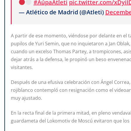
#AúpaAtleti
pic.twitter.com/xDyiI
— Atlético de Madrid (@Atleti)
December
A partir de ese momento, viéndose por delante en el tant
pupilos de Yuri Semin, que no inquietaron a Jan Oblak,
cuando un excelso Thomas Partey, a trompicones, asist
dejar atrás a la defensa, le propinó un beso envenenad
visitantes.
Después de una efusiva celebración con Ángel Correa, 
rojiblanco contempló con resignación como el videoarb
muy ajustado.
En la recta final de la primera mitad, en pleno vendav
guardameta del Lokomotiv de Moscú evitaron que los 