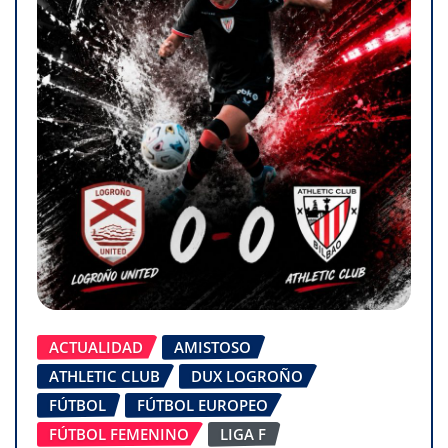
ACTUALIDAD
AMISTOSO
ATHLETIC CLUB
DUX LOGROÑO
FÚTBOL
FÚTBOL EUROPEO
FÚTBOL FEMENINO
LIGA F