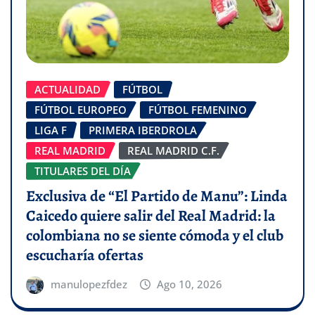
ACTUALIDAD
FÚTBOL
FÚTBOL EUROPEO
FÚTBOL FEMENINO
LIGA F
PRIMERA IBERDROLA
REAL MADRID
REAL MADRID C.F.
TITULARES DEL DÍA
Exclusiva de “El Partido de Manu”: Linda
Caicedo quiere salir del Real Madrid: la
colombiana no se siente cómoda y el club
escucharía ofertas
manulopezfdez
Ago 10, 2026