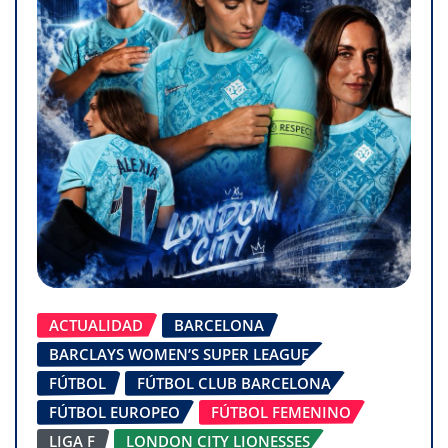
ACTUALIDAD
BARCELONA
BARCLAYS WOMEN’S SUPER LEAGUE
FÚTBOL
FÚTBOL CLUB BARCELONA
FÚTBOL EUROPEO
FÚTBOL FEMENINO
LIGA F
LONDON CITY LIONESSES