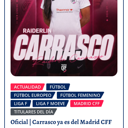
ACTUALIDAD
FÚTBOL
FÚTBOL EUROPEO
FÚTBOL FEMENINO
LIGA F
LIGA F MOEVE
MADRID CFF
TITULARES DEL DÍA
Oficial | Carrasco ya es del Madrid CFF