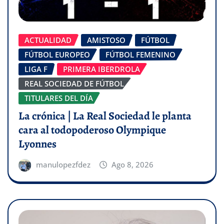
ACTUALIDAD
AMISTOSO
FÚTBOL
FÚTBOL EUROPEO
FÚTBOL FEMENINO
LIGA F
PRIMERA IBERDROLA
REAL SOCIEDAD DE FÚTBOL
TITULARES DEL DÍA
La crónica | La Real Sociedad le planta
cara al todopoderoso Olympique
Lyonnes
manulopezfdez
Ago 8, 2026