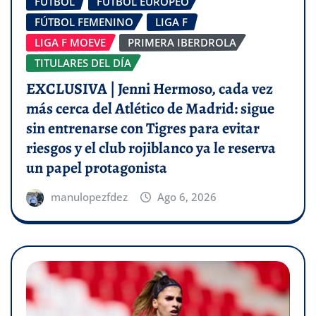
FÚTBOL
FÚTBOL EUROPEO
FÚTBOL FEMENINO
LIGA F
LIGA F MOEVE
PRIMERA IBERDROLA
TITULARES DEL DÍA
EXCLUSIVA | Jenni Hermoso, cada vez
más cerca del Atlético de Madrid: sigue
sin entrenarse con Tigres para evitar
riesgos y el club rojiblanco ya le reserva
un papel protagonista
manulopezfdez
Ago 6, 2026