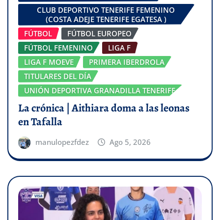
CLUB DEPORTIVO TENERIFE FEMENINO
(COSTA ADEJE TENERIFE EGATESA )
FÚTBOL
FÚTBOL EUROPEO
FÚTBOL FEMENINO
LIGA F
LIGA F MOEVE
PRIMERA IBERDROLA
TITULARES DEL DÍA
UNIÓN DEPORTIVA GRANADILLA TENERIFE
La crónica | Aithiara doma a las leonas
en Tafalla
manulopezfdez
Ago 5, 2026