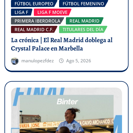
FÚTBOL EUROPEO
FÚTBOL FEMENINO
LIGA F
LIGA F MOEVE
PRIMERA IBERDROLA
REAL MADRID
REAL MADRID C.F.
TITULARES DEL DÍA
La crónica | El Real Madrid doblega al
Crystal Palace en Marbella
manulopezfdez
Ago 5, 2026