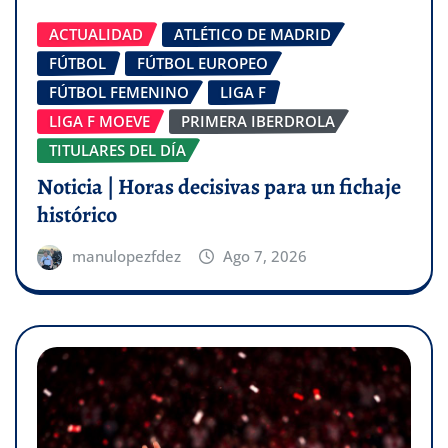
ACTUALIDAD
ATLÉTICO DE MADRID
FÚTBOL
FÚTBOL EUROPEO
FÚTBOL FEMENINO
LIGA F
LIGA F MOEVE
PRIMERA IBERDROLA
TITULARES DEL DÍA
Noticia | Horas decisivas para un fichaje
histórico
manulopezfdez
Ago 7, 2026