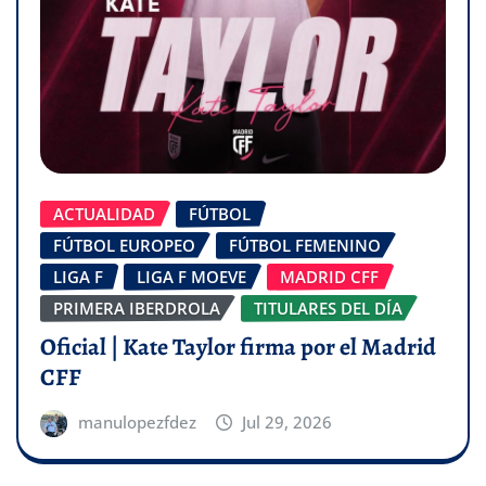
ACTUALIDAD
FÚTBOL
FÚTBOL EUROPEO
FÚTBOL FEMENINO
LIGA F
LIGA F MOEVE
MADRID CFF
PRIMERA IBERDROLA
TITULARES DEL DÍA
Oficial | Kate Taylor firma por el Madrid
CFF
manulopezfdez
Jul 29, 2026