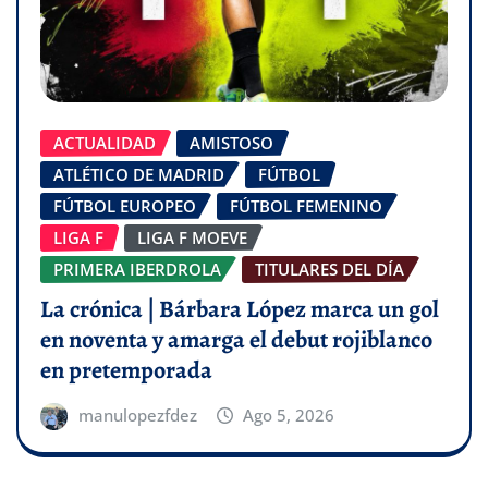
ACTUALIDAD
AMISTOSO
ATLÉTICO DE MADRID
FÚTBOL
FÚTBOL EUROPEO
FÚTBOL FEMENINO
LIGA F
LIGA F MOEVE
PRIMERA IBERDROLA
TITULARES DEL DÍA
La crónica | Bárbara López marca un gol
en noventa y amarga el debut rojiblanco
en pretemporada
manulopezfdez
Ago 5, 2026