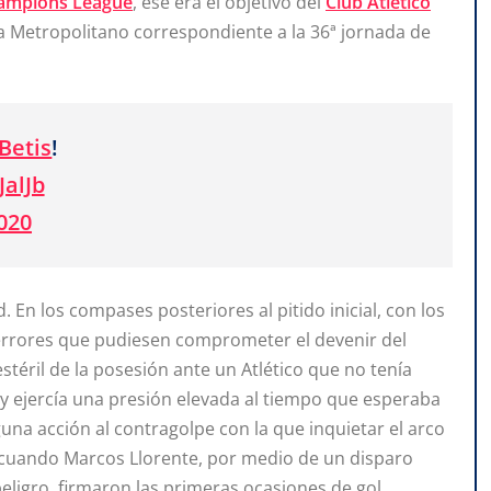
ampions League
, ese era el objetivo del
Club Atlético
 Metropolitano correspondiente a la 36ª jornada de
Betis
!
JalJb
2020
En los compases posteriores al pitido inicial, con los
rrores que pudiesen comprometer el devenir del
stéril de la posesión ante un Atlético que no tenía
 y ejercía una presión elevada al tiempo que esperaba
una acción al contragolpe con la que inquietar el arco
 cuando Marcos Llorente, por medio de un disparo
ligro, firmaron las primeras ocasiones de gol.