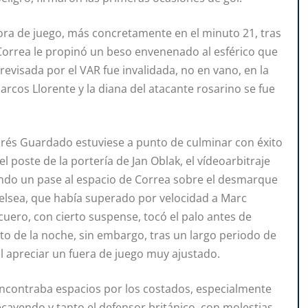
ra de juego, más concretamente en el minuto 21, tras
 Correa le propinó un beso envenenado al esférico que
r revisada por el VAR fue invalidada, no en vano, en la
rcos Llorente y la diana del atacante rosarino se fue
rés Guardado estuviese a punto de culminar con éxito
 poste de la portería de Jan Oblak, el vídeoarbitraje
uando un pase al espacio de Correa sobre el desmarque
helsea, que había superado por velocidad a Marc
cuero, con cierto suspense, tocó el palo antes de
nto de la noche, sin embargo, tras un largo periodo de
o al apreciar un fuera de juego muy ajustado.
s encontraba espacios por los costados, especialmente
decayendo y tanto el defensor británico, con molestias