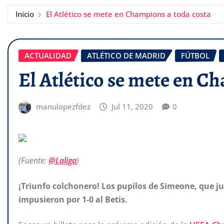
Inicio
El Atlético se mete en Champions a toda costa
ACTUALIDAD
ATLÉTICO DE MADRID
FÚTBOL
El Atlético se mete en C
manulopezfdez
Jul 11, 2020
0
(Fuente:
@Laliga
)
¡Triunfo colchonero! Los pupilos de Simeone, que j
impusieron por 1-0 al Betis.