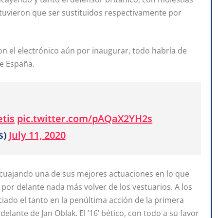
, tuvieron que ser sustituidos respectivamente por
on el electrónico aún por inaugurar, todo habría de
de España.
tis
pic.twitter.com/pAQaX2YH2s
s)
July 11, 2020
a cuajando una de sus mejores actuaciones en lo que
or delante nada más volver de los vestuarios. A los
iado el tanto en la penúltima acción de la primera
delante de Jan Oblak. El ’16’ bético, con todo a su favor