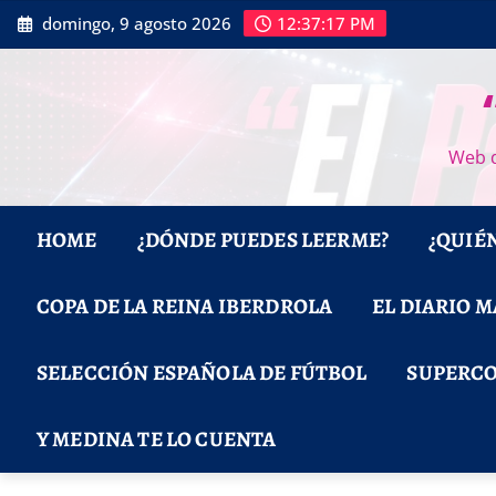
Saltar
domingo, 9 agosto 2026
12:37:17 PM
al
contenido
Web d
HOME
¿DÓNDE PUEDES LEERME?
¿QUIÉ
COPA DE LA REINA IBERDROLA
EL DIARIO 
SELECCIÓN ESPAÑOLA DE FÚTBOL
SUPERCO
Y MEDINA TE LO CUENTA