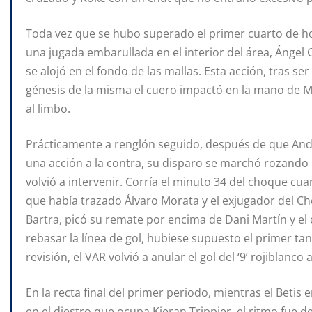
Toda vez que se hubo superado el primer cuarto de ho
una jugada embarullada en el interior del área, Ángel
se alojó en el fondo de las mallas. Esta acción, tras se
génesis de la misma el cuero impactó en la mano de Ma
al limbo.
Prácticamente a renglón seguido, después de que And
una acción a la contra, su disparo se marchó rozando el
volvió a intervenir. Corría el minuto 34 del choque c
que había trazado Álvaro Morata y el exjugador del C
Bartra, picó su remate por encima de Dani Martín y el 
rebasar la línea de gol, hubiese supuesto el primer ta
revisión, el VAR volvió a anular el gol del ‘9’ rojiblanc
En la recta final del primer periodo, mientras el Beti
en el diestro que ocupa Kieran Trippier, el ritmo fue 