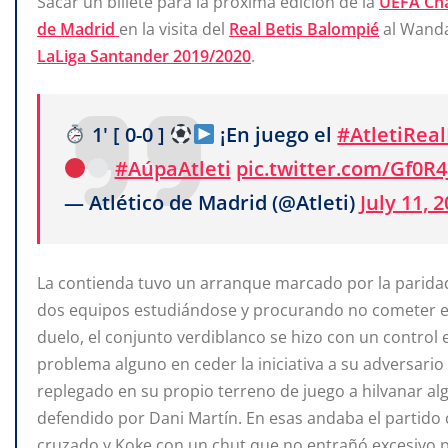
Sacar un billete para la próxima edición de la
UEFA Ch
de Madrid
en la visita del
Real Betis Balompié
al Wanda
LaLiga Santander 2019/2020
.
1' [ 0-0 ]
¡En juego el
#AtletiReal
#AúpaAtleti
pic.twitter.com/Gf0R4
— Atlético de Madrid (@Atleti)
July 11, 
La contienda tuvo un arranque marcado por la paridad. 
dos equipos estudiándose y procurando no cometer e
duelo, el conjunto verdiblanco se hizo con un control e
problema alguno en ceder la iniciativa a su adversario
replegado en su propio terreno de juego a hilvanar alg
defendido por Dani Martín. En esas andaba el partido
cruzado y Koke con un chut que no entrañó excesivo pe