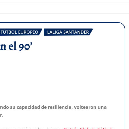
FÚTBOL EUROPEO
LALIGA SANTANDER
n el 90’
ando su capacidad de resiliencia, voltearon una
r.