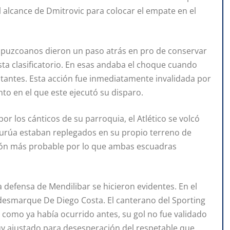
 alcance de Dmitrovic para colocar el empate en el
ipuzcoanos dieron un paso atrás en pro de conservar
sta clasificatorio. En esas andaba el choque cuando
sitantes. Esta acción fue inmediatamente invalidada por
ento en el que este ejecutó su disparo.
or los cánticos de su parroquia, el Atlético se volcó
Ipurúa estaban replegados en su propio terreno de
ción más probable por lo que ambas escuadras
a defensa de Mendilibar se hicieron evidentes. En el
 desmarque De Diego Costa. El canterano del Sporting
 como ya había ocurrido antes, su gol no fue validado
uy ajustado para desesperación del respetable que