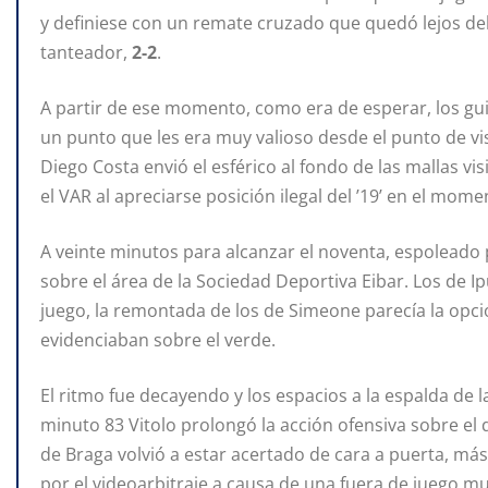
y definiese con un remate cruzado que quedó lejos del
tanteador,
2-2
.
A partir de ese momento, como era de esperar, los gu
un punto que les era muy valioso desde el punto de vi
Diego Costa envió el esférico al fondo de las mallas vi
el VAR al apreciarse posición ilegal del ’19’ en el mom
A veinte minutos para alcanzar el noventa, espoleado p
sobre el área de la Sociedad Deportiva Eibar. Los de 
juego, la remontada de los de Simeone parecía la op
evidenciaban sobre el verde.
El ritmo fue decayendo y los espacios a la espalda de l
minuto 83 Vitolo prolongó la acción ofensiva sobre el
de Braga volvió a estar acertado de cara a puerta, más
por el videoarbitraje a causa de una fuera de juego m