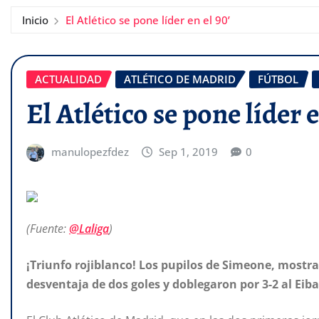
Inicio
El Atlético se pone líder en el 90’
ACTUALIDAD
ATLÉTICO DE MADRID
FÚTBOL
El Atlético se pone líder e
manulopezfdez
Sep 1, 2019
0
(Fuente:
@Laliga
)
¡Triunfo rojiblanco! Los pupilos de Simeone, mostr
desventaja de dos goles y doblegaron por 3-2 al Eiba