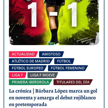
ACTUALIDAD
AMISTOSO
ATLÉTICO DE MADRID
FÚTBOL
FÚTBOL EUROPEO
FÚTBOL FEMENINO
LIGA F
LIGA F MOEVE
PRIMERA IBERDROLA
TITULARES DEL DÍA
La crónica | Bárbara López marca un gol
en noventa y amarga el debut rojiblanco
en pretemporada