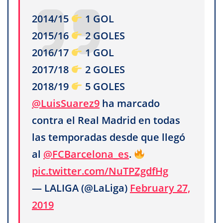
2014/15
1 GOL
2015/16
2 GOLES
2016/17
1 GOL
2017/18
2 GOLES
2018/19
5 GOLES
@LuisSuarez9
ha marcado
contra el Real Madrid en todas
las temporadas desde que llegó
al
@FCBarcelona_es
.
pic.twitter.com/NuTPZgdfHg
— LALIGA (@LaLiga)
February 27,
2019