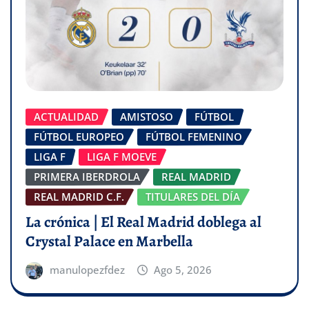
ACTUALIDAD
AMISTOSO
FÚTBOL
FÚTBOL EUROPEO
FÚTBOL FEMENINO
LIGA F
LIGA F MOEVE
PRIMERA IBERDROLA
REAL MADRID
REAL MADRID C.F.
TITULARES DEL DÍA
La crónica | El Real Madrid doblega al
Crystal Palace en Marbella
manulopezfdez
Ago 5, 2026