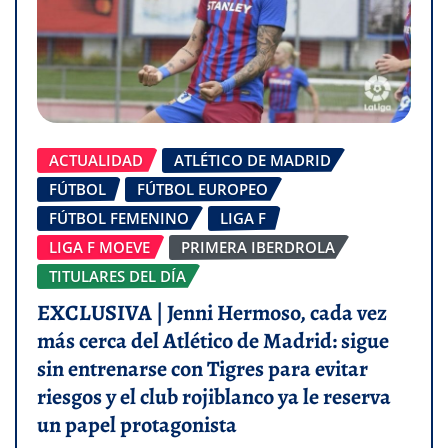
ACTUALIDAD
ATLÉTICO DE MADRID
FÚTBOL
FÚTBOL EUROPEO
FÚTBOL FEMENINO
LIGA F
LIGA F MOEVE
PRIMERA IBERDROLA
TITULARES DEL DÍA
EXCLUSIVA | Jenni Hermoso, cada vez
más cerca del Atlético de Madrid: sigue
sin entrenarse con Tigres para evitar
riesgos y el club rojiblanco ya le reserva
un papel protagonista