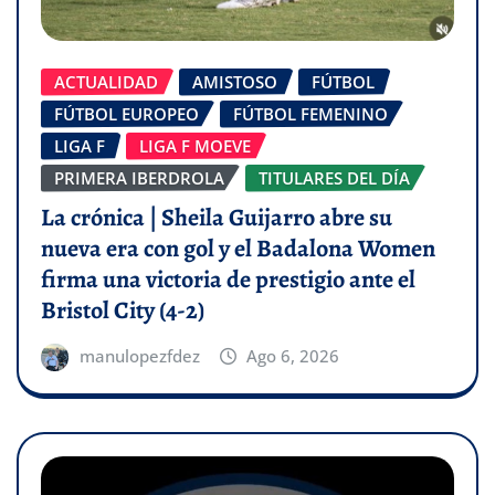
ACTUALIDAD
AMISTOSO
FÚTBOL
FÚTBOL EUROPEO
FÚTBOL FEMENINO
LIGA F
LIGA F MOEVE
PRIMERA IBERDROLA
TITULARES DEL DÍA
La crónica | Sheila Guijarro abre su
nueva era con gol y el Badalona Women
firma una victoria de prestigio ante el
Bristol City (4-2)
manulopezfdez
Ago 6, 2026